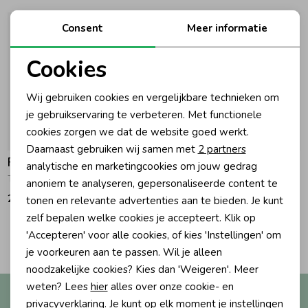
Ondergoed
Blouses
Consent
Meer informatie
Cookies
Regenkleding &-laarzen
Blazers & Gilets
Noodzakelijke cookies
Wij gebruiken cookies en vergelijkbare technieken om
Personalisatie cookies
je gebruikservaring te verbeteren. Met functionele
Zomeraccessoires
Leggings
cookies zorgen we dat de website goed werkt.
Analytische cookies
Daarnaast gebruiken wij samen met
2 partners
Kledingaccessoires
Boxpakjes
Feetje
Feetje
Marketing cookies
analytische en marketingcookies om jouw gedrag
The Magic is in You - Vestje gebreid 710 Taupe
The Magic is in You - Vestje gebreid 150 Roze
anoniem te analyseren, gepersonaliseerde content te
29,99
29,99
tonen en relevante advertenties aan te bieden. Je kunt
Beenmode
Rompers
zelf bepalen welke cookies je accepteert. Klik op
2
'Accepteren' voor alle cookies, of kies 'Instellingen' om
Filters
Ondergoed
je voorkeuren aan te passen. Wil je alleen
noodzakelijke cookies? Kies dan 'Weigeren'. Meer
weten? Lees
hier
alles over onze cookie- en
Altijd als eerste op de hoogte?
Regenkleding &-laarzen
privacyverklaring. Je kunt op elk moment je instellingen