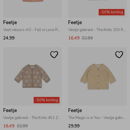
Zwemkleding
Zwemkleding
Cadeaubonnen
Winterjassen
Zwemvesten & Zwembandjes
Winterjassen
-50% korting
Feetje
Feetje
Jassen
Jassen
Haaraccessoires
Zomerjassen
Zomerjassen
Vest velours AO - Fall in Love Roze
Vestje gebreid - The Knits 150 Roze
24,99
16,49
32,99
Vesten
Vesten
Kledingaccessoires
Overhemden
Overhemden
Babyaccessoires
Colberts & Gilets
Jurken
Verzorgingsproducten
-50% korting
Boxpakjes
Rokken & Skorts
Beenmode
Feetje
Feetje
Vestje gebreid - The Knits 451 Zand melange
The Magic is in You - Vestje gebreid 630 Creme
Rompers
Jumpsuits
Winteraccessoires
16,49
32,99
29,99