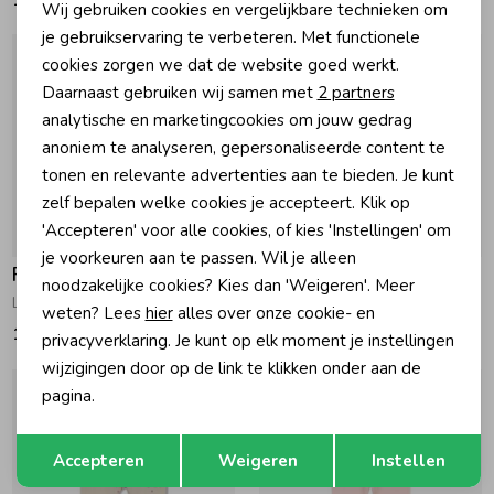
Wij gebruiken cookies en vergelijkbare technieken om
Personalisatie cookies
je gebruikservaring te verbeteren. Met functionele
cookies zorgen we dat de website goed werkt.
Analytische cookies
Daarnaast gebruiken wij samen met
2 partners
Marketing cookies
analytische en marketingcookies om jouw gedrag
anoniem te analyseren, gepersonaliseerde content te
tonen en relevante advertenties aan te bieden. Je kunt
zelf bepalen welke cookies je accepteert. Klik op
'Accepteren' voor alle cookies, of kies 'Instellingen' om
-50% korting
je voorkeuren aan te passen. Wil je alleen
Feetje
Feetje
noodzakelijke cookies? Kies dan 'Weigeren'. Meer
Legging rib - Forest Garden Roze
Legging - Love Peace Aloha 180 Fuchsia
weten? Lees
hier
alles over onze cookie- en
16,99
9,49
18,99
privacyverklaring. Je kunt op elk moment je instellingen
wijzigingen door op de link te klikken onder aan de
pagina.
Opslaan
Terug
Accepteren
Weigeren
Instellen