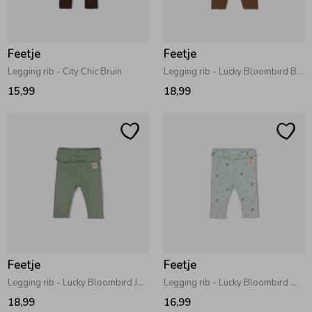
Zwemkleding
Zwemkleding
Cadeaubonnen
Winterjassen
Zwemvesten & Zwembandjes
Winterjassen
Feetje
Feetje
Jassen
Jassen
Haaraccessoires
Zomerjassen
Zomerjassen
Legging rib - City Chic Bruin
Legging rib - Lucky Bloombird Bruin
15,99
18,99
Vesten
Vesten
Kledingaccessoires
Overhemden
Overhemden
Babyaccessoires
Colberts & Gilets
Jurken
Verzorgingsproducten
Boxpakjes
Rokken & Skorts
Beenmode
Feetje
Feetje
Legging rib - Lucky Bloombird Jade Groen
Legging rib - Lucky Bloombird Mint
Rompers
Jumpsuits
Winteraccessoires
18,99
16,99