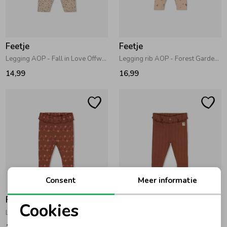
Zomeraccessoires
Feetje
Feetje
Kledingaccessoires
Legging AOP - Fall in Love Offwhite
Legging rib AOP - Forest Garden Zand
14,99
16,99
Beenmode
Winteraccessoires
Consent
Meer informatie
Feetje
Feetje
Cookies
Legging rib AOP - Forest Garden Bruin
Legging rib - Forest Garden Bruin
Noodzakelijke cookies
16,99
16,99