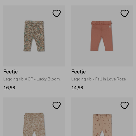
Ondergoed
Blouses
Regenkleding &-laarzen
Blazers & Gilets
Zomeraccessoires
Leggings
Kledingaccessoires
Boxpakjes
Feetje
Feetje
Legging rib AOP - Lucky Bloombird Offwhite
Legging rib - Fall in Love Roze
16,99
14,99
Beenmode
Rompers
Ondergoed
Regenkleding &-laarzen