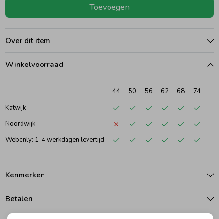
Toevoegen
Ondergoed
Blouses
Over dit item
Regenkleding &-laarzen
Blazers & Gilets
Winkelvoorraad
Zomeraccessoires
Leggings
44
50
56
62
68
74
Katwijk
Kledingaccessoires
Boxpakjes
Noordwijk
Webonly: 1-4 werkdagen levertijd
Beenmode
Rompers
Kenmerken
Ondergoed
Betalen
Regenkleding &-laarzen