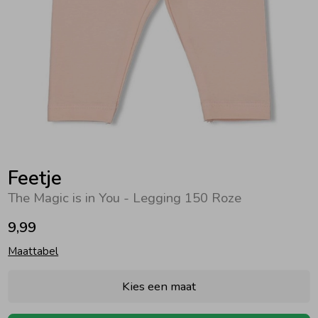
Zwemkleding
Zwemkleding
Cadeaubonnen
Winterjassen
Zwemvesten & Zwembandjes
Winterjassen
Jassen
Jassen
Haaraccessoires
Zomerjassen
Zomerjassen
Vesten
Vesten
Kledingaccessoires
Overhemden
Overhemden
Babyaccessoires
Feetje
The Magic is in You - Legging 150 Roze
Colberts & Gilets
Jurken
Verzorgingsproducten
9,99
Maattabel
Boxpakjes
Rokken & Skorts
Beenmode
Kies een maat
Rompers
Jumpsuits
Winteraccessoires