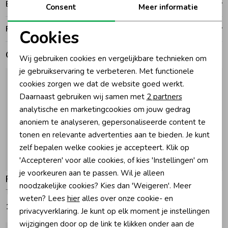
Bezorgen of ophalen
Consent
Meer informatie
Zomeraccessoires
Ruilen en retouren
Cookies
Noodzakelijke cookies
Gerelateerde producten
Kledingaccessoires
Wij gebruiken cookies en vergelijkbare technieken om
Personalisatie cookies
je gebruikservaring te verbeteren. Met functionele
cookies zorgen we dat de website goed werkt.
Analytische cookies
Beenmode
Daarnaast gebruiken wij samen met
2 partners
Marketing cookies
analytische en marketingcookies om jouw gedrag
anoniem te analyseren, gepersonaliseerde content te
Winteraccessoires
tonen en relevante advertenties aan te bieden. Je kunt
zelf bepalen welke cookies je accepteert. Klik op
'Accepteren' voor alle cookies, of kies 'Instellingen' om
je voorkeuren aan te passen. Wil je alleen
Feetje
Feetje
noodzakelijke cookies? Kies dan 'Weigeren'. Meer
The Magic is in You - Jurk 150 Roze
The Magic is in You - Broek 150 Roze
weten? Lees
hier
alles over onze cookie- en
19,99
14,99
privacyverklaring. Je kunt op elk moment je instellingen
wijzigingen door op de link te klikken onder aan de