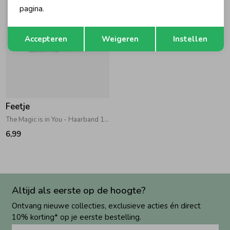
pagina.
Opslaan
Terug
Accepteren
Weigeren
Instellen
Feetje
The Magic is in You - Haarband 150 Roze
6,99
Altijd als eerste op de hoogte?
Ontvang nieuwe collecties, exclusieve acties én direct
10% korting* op je eerste bestelling.