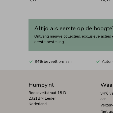
Altijd als eerste op de hoogte
Ontvang nieuwe collecties, exclusieve acties 
eerste bestelling.
94% beveelt ons aan
Automa
Humpy.nl
Waa
Rooseveltstraat 18 D
94% va
2321BM Leiden
aan
Nederland
Verzen
Niet go