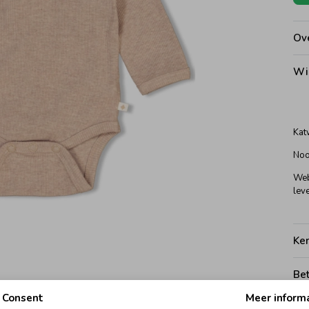
Ove
Wi
Kat
Noo
Web
leve
Ke
Be
Consent
Meer inform
Be