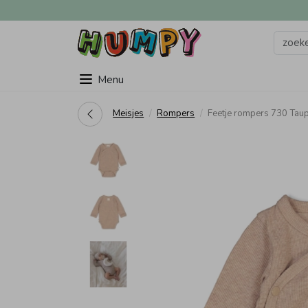
Menu
Meisjes
Rompers
Feetje rompers 730 Ta