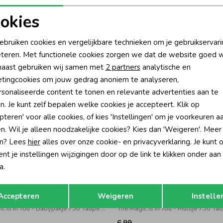
okies
Rui
oodzakelijke cookies
Personalisatie cookies
ebruiken cookies en vergelijkbare technieken om je gebruikservari
teren. Met functionele cookies zorgen we dat de website goed w
nalytische cookies
Marketing cookies
aast gebruiken wij samen met
2 partners
analytische en
tingcookies om jouw gedrag anoniem te analyseren,
sonaliseerde content te tonen en relevante advertenties aan te
n. Je kunt zelf bepalen welke cookies je accepteert. Klik op
pteren' voor alle cookies, of kies 'Instellingen' om je voorkeuren a
n. Wil je alleen noodzakelijke cookies? Kies dan 'Weigeren'. Meer
n? Lees
hier
alles over onze cookie- en privacyverklaring. Je kunt 
t je instellingen wijzigingen door op de link te klikken onder aan
a.
Opslaan
Terug
Feetje
Accepteren
Weigeren
Instelle
The Magic is in You - Babypakje 730 Taupe melange
6,99