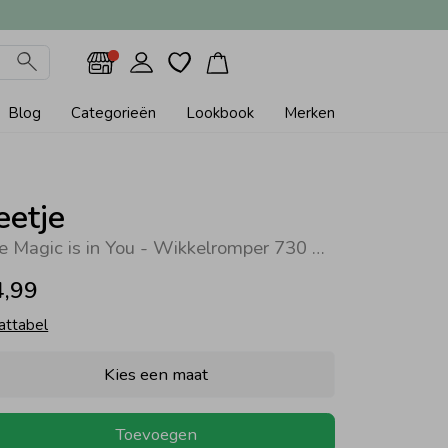
Blog
Categorieën
Lookbook
Merken
eetje
The Magic is in You - Wikkelromper 730 Taupe melange
4,99
attabel
Kies een maat
Toevoegen