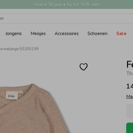
Hoera! 50 jaar • Nu tot 50% sale
Jongens
Meisjes
Accessoires
Schoenen
Sale
upe melange 50200199
F
1
Ma