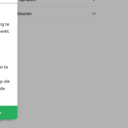
len en retouren
ng te
erkt.
an te
op elk
 de
n
The Magic is in You - Mutsje 730 Taupe melange