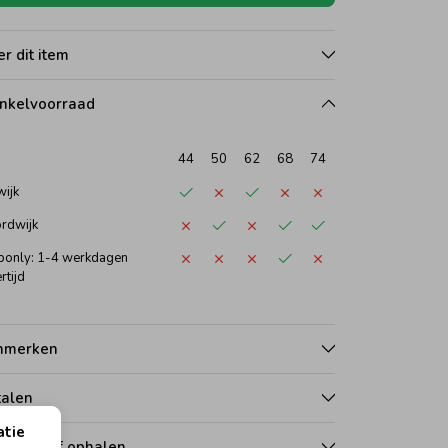
r dit item
nkelvoorraad
44
50
62
68
74
wijk
rdwijk
only: 1-4 werkdagen
rtijd
nmerken
talen
atie
zorgen of ophalen