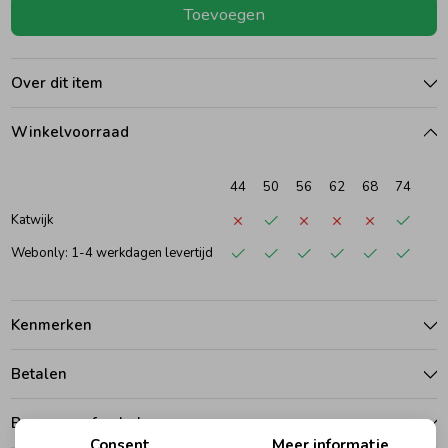
Toevoegen
Ondergoed
Blouses
Over dit item
Regenkleding &-laarzen
Blazers & Gilets
Winkelvoorraad
Zomeraccessoires
Leggings
44
50
56
62
68
74
Katwijk
Kledingaccessoires
Boxpakjes
Webonly: 1-4 werkdagen levertijd
Beenmode
Rompers
Kenmerken
Ondergoed
Betalen
Bezorgen of ophalen
Regenkleding &-laarzen
Consent
Meer informatie