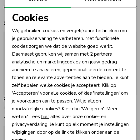
Ruilen en retouren
Cookies
Zomeraccessoires
Gerelateerde producten
Noodzakelijke cookies
Wij gebruiken cookies en vergelijkbare technieken om
Kledingaccessoires
Personalisatie cookies
je gebruikservaring te verbeteren. Met functionele
cookies zorgen we dat de website goed werkt.
Analytische cookies
Daarnaast gebruiken wij samen met
2 partners
Beenmode
Marketing cookies
analytische en marketingcookies om jouw gedrag
anoniem te analyseren, gepersonaliseerde content te
Winteraccessoires
tonen en relevante advertenties aan te bieden. Je kunt
zelf bepalen welke cookies je accepteert. Klik op
'Accepteren' voor alle cookies, of kies 'Instellingen' om
Feetje
Feetje
je voorkeuren aan te passen. Wil je alleen
The Magic is in You - Omkeerbaar jasje 150 Roze
The Magic is in You - Broek 150 Roze
noodzakelijke cookies? Kies dan 'Weigeren'. Meer
26,99
14,99
weten? Lees
hier
alles over onze cookie- en
privacyverklaring. Je kunt op elk moment je instellingen
wijzigingen door op de link te klikken onder aan de