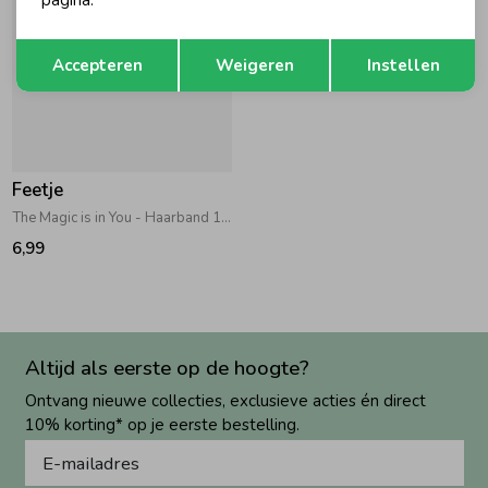
pagina.
Opslaan
Terug
Accepteren
Weigeren
Instellen
Feetje
The Magic is in You - Haarband 150 Roze
6,99
Altijd als eerste op de hoogte?
Ontvang nieuwe collecties, exclusieve acties én direct
10% korting* op je eerste bestelling.