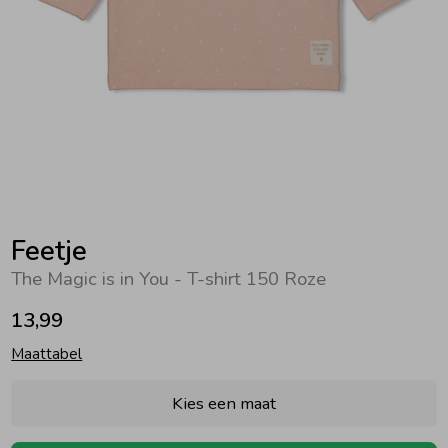
Zwemkleding
Zwemkleding
Cadeaubonnen
Winterjassen
Zwemvesten & Zwembandjes
Winterjassen
Jassen
Jassen
Haaraccessoires
Zomerjassen
Zomerjassen
Vesten
Vesten
Kledingaccessoires
Overhemden
Overhemden
Babyaccessoires
Feetje
The Magic is in You - T-shirt 150 Roze
Colberts & Gilets
Jurken
Verzorgingsproducten
13,99
Maattabel
Boxpakjes
Rokken & Skorts
Beenmode
Kies een maat
Rompers
Jumpsuits
Winteraccessoires