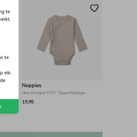
ng te
erkt.
an te
op elk
 de
Noppies
ge
Nino Romper P757 Taupe Melange
19,95
n