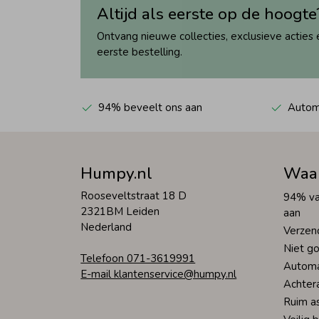
Altijd als eerste op de hoogte
Ontvang nieuwe collecties, exclusieve acties 
eerste bestelling.
94% beveelt ons aan
Automa
Humpy.nl
Waa
Rooseveltstraat 18 D
94% va
2321BM Leiden
aan
Nederland
Verzen
Niet go
Telefoon 071-3619991
Automa
E-mail klantenservice@humpy.nl
Achter
Ruim a