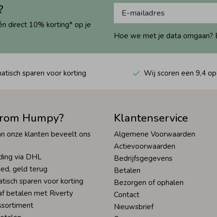
?
én direct 10% korting* op je
Hoe we met je data omgaan? Bek
tisch sparen voor korting
Wij scoren een 9,4 op
rom Humpy?
Klantenservice
n onze klanten beveelt ons
Algemene Voorwaarden
Actievoorwaarden
ding via DHL
Bedrijfsgegevens
ed, geld terug
Betalen
tisch sparen voor korting
Bezorgen of ophalen
af betalen met Riverty
Contact
ssortiment
Nieuwsbrief