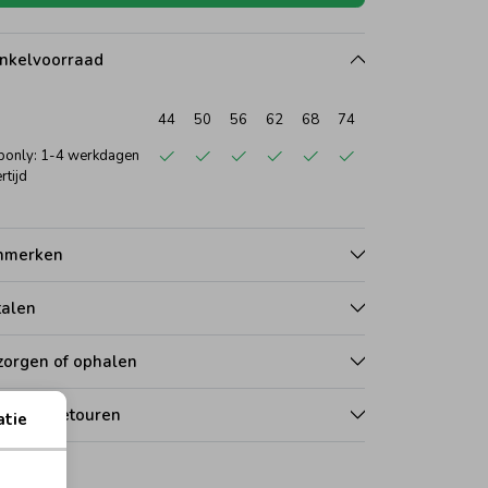
nkelvoorraad
44
50
56
62
68
74
only: 1-4 werkdagen
rtijd
nmerken
talen
zorgen of ophalen
len en retouren
atie