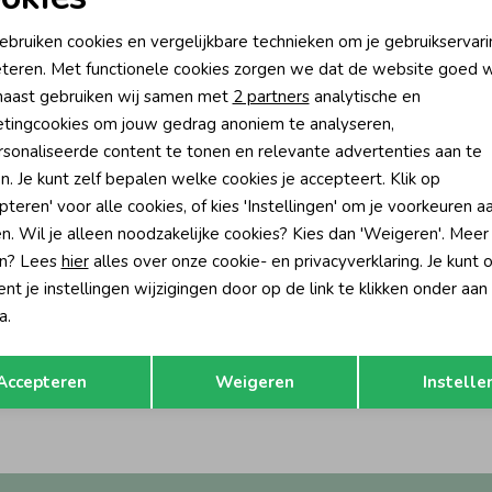
oodzakelijke cookies
Personalisatie cookies
ebruiken cookies en vergelijkbare technieken om je gebruikservari
teren. Met functionele cookies zorgen we dat de website goed w
nalytische cookies
Marketing cookies
aast gebruiken wij samen met
2 partners
analytische en
tingcookies om jouw gedrag anoniem te analyseren,
sonaliseerde content te tonen en relevante advertenties aan te
n. Je kunt zelf bepalen welke cookies je accepteert. Klik op
pteren' voor alle cookies, of kies 'Instellingen' om je voorkeuren a
n. Wil je alleen noodzakelijke cookies? Kies dan 'Weigeren'. Meer
n? Lees
hier
alles over onze cookie- en privacyverklaring. Je kunt 
-50% korting
t je instellingen wijzigingen door op de link te klikken onder aan
es
Noppies
a.
AOP Egret
Nino Romper P611 Oatmeal Melan
Opslaan
Terug
21,50
19,95
Accepteren
Weigeren
Instelle