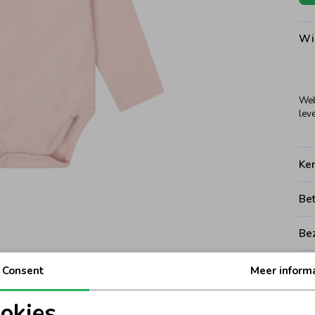
Wi
Web
leve
Ke
Be
Be
Rui
Consent
Meer inform
okies