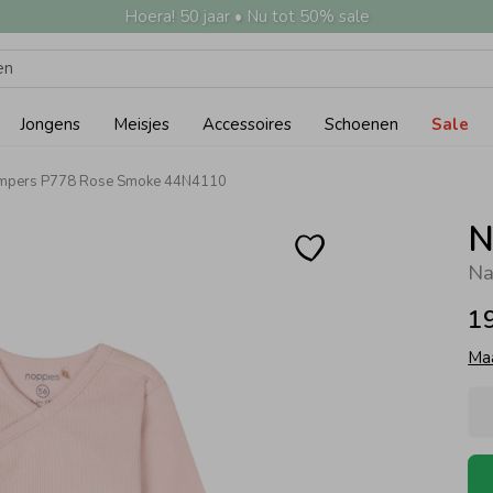
Hoera! 50 jaar • Nu tot 50% sale
Jongens
Meisjes
Accessoires
Schoenen
Sale
ompers P778 Rose Smoke 44N4110
N
Na
1
Ma