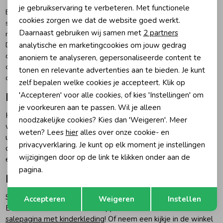
Personalisatie cookies
je gebruikservaring te verbeteren. Met functionele
Bij ons te shoppen.. de BALLIN kinderkleding collectie! BALLIN' kids
cookies zorgen we dat de website goed werkt.
Zomeraccessoires
staat bekend als merk maar ook door het gebruik van mooie
Analytische cookies
Daarnaast gebruiken wij samen met
2 partners
materialen. In de collectie van BALLIN kids vind je alle bestsellers.
Marketing cookies
analytische en marketingcookies om jouw gedrag
Deze bestsellers zijn gekozen omdat deze het hele jaar door te
Kledingaccessoires
dragen zijn, gemaakt zijn van een goede kwaliteit. De f
avoriet van de
anoniem te analyseren, gepersonaliseerde content te
collectie zijn de truien en sweaters met mooie bijpassende broeken. In
tonen en relevante advertenties aan te bieden. Je kunt
de zomer hebben wij ook zwemshorts van Ballin in de collectie.
zelf bepalen welke cookies je accepteert. Klik op
Beenmode
Hoe valt BALLIN' Kids?
'Accepteren' voor alle cookies, of kies 'Instellingen' om
je voorkeuren aan te passen. Wil je alleen
Hoe valt de BALLIN Amsterdam Kids collectie? Een vraag die
Winteraccessoires
noodzakelijke cookies? Kies dan 'Weigeren'. Meer
we vaak krijgen. De Ballin' Amsterdam kindercollectie is
weten? Lees
hier
alles over onze cookie- en
unisex en daardoor geschikt voor jongens en meiden. De
privacyverklaring. Je kunt op elk moment je instellingen
collectie valt eerder klein dan groot. Bij twijfel adviseren we
wijzigingen door op de link te klikken onder aan de
een maatje groter te bestellen.
pagina.
BALLIN' Kids sale
Opslaan
Terug
Shop jij het liefste met korting? Wij stiekem ook. Wil jij
Accepteren
Weigeren
Instellen
BALLIN' Amsterdam kids shoppen met sale? Check dan onze
salepagina met kinderkleding
! Of neem een kijkje in de winkel