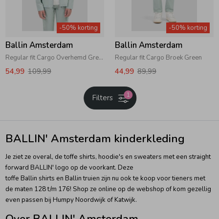
Zwemkleding
Zwemkleding
Cadeaubonnen
Winterjassen
Zwemvesten & Zwembandjes
Winterjassen
-50% korting
-50% korting
Ballin Amsterdam
Ballin Amsterdam
Jassen
Jassen
Haaraccessoires
Zomerjassen
Zomerjassen
Regular fit Cargo Overhemd Green
Regular fit Cargo Broek Green
54,99
109,99
44,99
89,99
Vesten
Vesten
Kledingaccessoires
1
Filters
Overhemden
Overhemden
Babyaccessoires
BALLIN' Amsterdam kinderkleding
Colberts & Gilets
Jurken
Verzorgingsproducten
Je ziet ze overal, de toffe shirts, hoodie's en sweaters met een straight
forward BALLIN' logo op de voorkant. Deze
Boxpakjes
Rokken & Skorts
Beenmode
toffe Ballin shirts en Ballin truien zijn nu ook te koop voor tieners met
de maten 128 t/m 176! Shop ze online op de webshop of kom gezellig
even passen bij Humpy Noordwijk of Katwijk.
Rompers
Jumpsuits
Winteraccessoires
Over BALLIN' Amsterdam