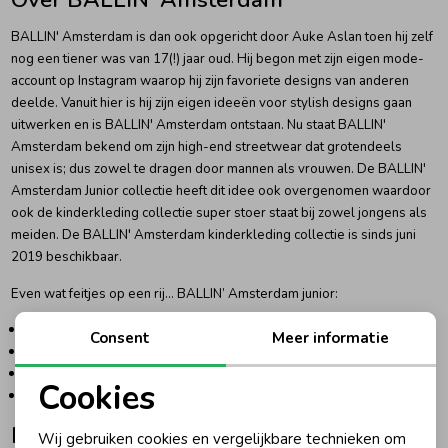
BALLIN' Amsterdam is dan ook opgericht door Auke Aslan toen hij zelf
Ondergoed
Blouses
nog een tiener was van 17(!) jaar oud. Hij begon met zijn eigen mode-
account op Instagram waarop hij zijn favoriete designs van anderen
Regenkleding &-laarzen
Blazers & Gilets
deelde. Vanuit hier is hij zijn eigen ideeën voor stylish designs gaan
uitwerken en is BALLIN' Amsterdam ontstaan. Nu staat BALLIN'
Amsterdam bekend om zijn high-end streetwear dat grotendeels
Zomeraccessoires
Leggings
unisex is; dus zowel te dragen door mannen als vrouwen. De BALLIN'
Amsterdam Junior collectie heeft dit idee ook overgenomen waardoor
ook de kinderkleding collectie super stoer staat bij zowel jongens als
Kledingaccessoires
Boxpakjes
meiden. De BALLIN' Amsterdam kinderkleding collectie is sinds juni
2019 beschikbaar.
Even wat feitjes op een rij... BALLIN’ Amsterdam junior:
Beenmode
Rompers
Nieuw op de markt!
Consent
Meer informatie
Extreem populair onder de tieners
Ondergoed
Unisex collectie
Cookies
Zowel online als in onze winkel verkrijgbaar
Noodzakelijke cookies
Regenkleding &-laarzen
De kinderkleding collectie van BALLIN
Wij gebruiken cookies en vergelijkbare technieken om