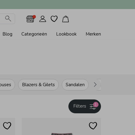
Blog
Categorieën
Lookbook
Merken
ouses
Blazers & Gilets
Sandalen
Tassen
Been
1
Filters