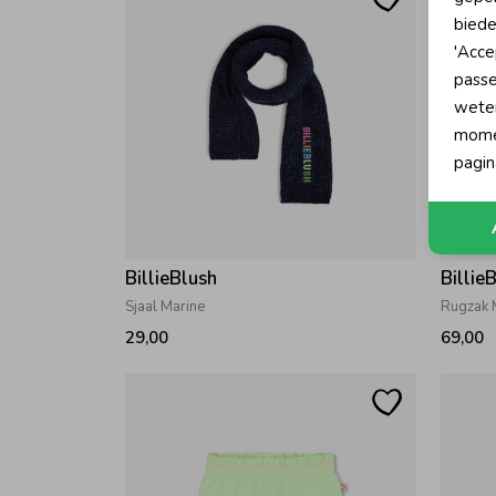
biede
'Acce
passe
wete
momen
pagin
BillieBlush
Billie
Sjaal Marine
Rugzak 
29,00
69,00