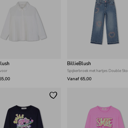
Blush
BillieBlush
Ivoor
65,00
Vanaf 65,00