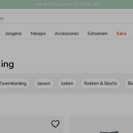
Hoera! 50 jaar • Nu tot 50% sale
Jongens
Meisjes
Accessoires
Schoenen
Sale
ding
Zwemkleding
Jassen
Jurken
Rokken & Skorts
Bl