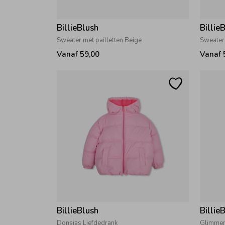
BillieBlush
Billie
Sweater met pailletten Beige
Sweater 
Vanaf 59,00
Vanaf 
BillieBlush
Billie
Donsjas Liefdedrank
Glimmen