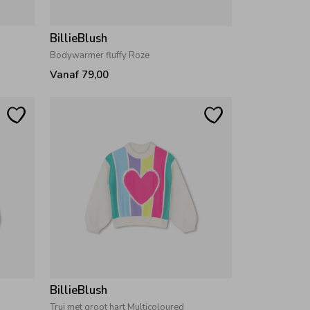
BillieBlush
Bodywarmer fluffy Roze
Vanaf 79,00
BillieBlush
Trui met groot hart Multicoloured