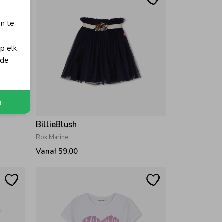
an te
op elk
 de
n
BillieBlush
Rok Marine
Vanaf 59,00