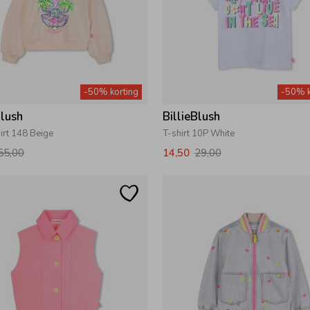
-50% korting
-50% k
Blush
BillieBlush
irt 148 Beige
T-shirt 10P White
55,00
14,50
29,00