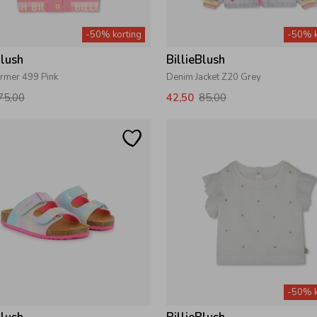
-50% korting
-50% k
Blush
BillieBlush
mer 499 Pink
Denim Jacket Z20 Grey
75,00
42,50
85,00
-50% k