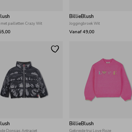
Blush
BillieBlush
met pailletten Crazy Wit
Joggingbroek Wit
55,00
Vanaf 49,00
Blush
BillieBlush
de Donsjas Antraciet
Gebreide trui Love Roze