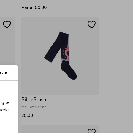
Vanaf 59,00
atie
BillieBlush
ng te
Maillot Marine
erkt.
25,00