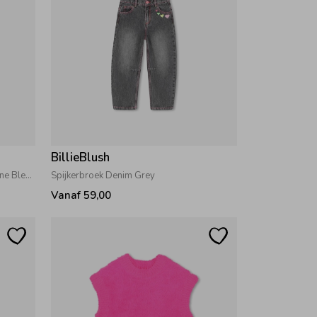
BillieBlush
Spijkerbroek met hartjes Double Stone Bleach
Spijkerbroek Denim Grey
Vanaf 59,00