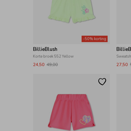
-50% korting
BillieBlush
Billie
Korte broek 552 Yellow
Sweatsh
24,50
49,00
27,50