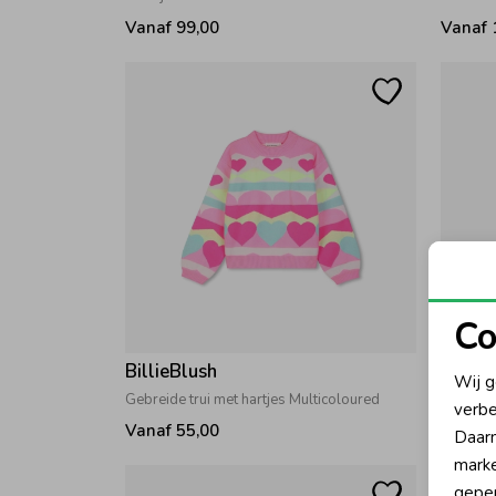
Vanaf 99,00
Vanaf 
Co
N
BillieBlush
Billie
Wij g
Gebreide trui met hartjes Multicoloured
Oorwarm
verbe
A
Vanaf 55,00
25,00
Daarn
marke
geper