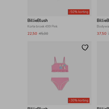
-50% korting
BillieBlush
Billie
Korte broek 499 Pink
Bodywar
22,50
45,00
37,50
-30% korting