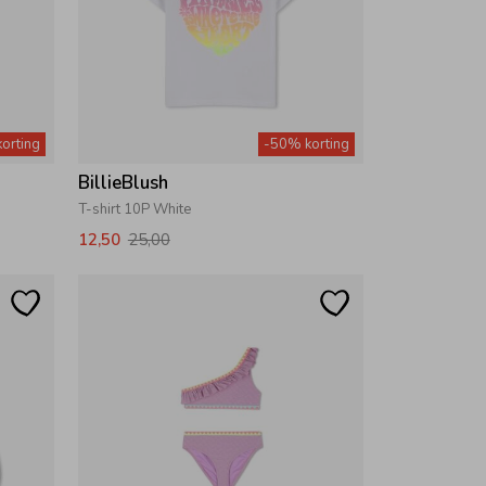
orting
-50% korting
BillieBlush
T-shirt 10P White
12,50
25,00