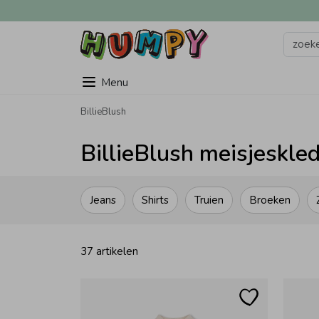
Menu
BillieBlush
BillieBlush meisjeskle
Jeans
Shirts
Truien
Broeken
37 artikelen