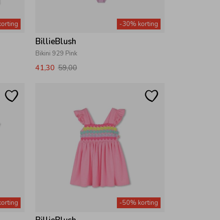
orting
-30% korting
BillieBlush
Bikini 929 Pink
41,30
59,00
orting
-50% korting