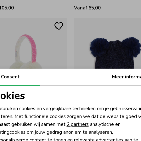
105,00
Vanaf 65,00
Consent
Meer inform
okies
oodzakelijke cookies
Personalisatie cookies
Blush
BillieBlush
ebruiken cookies en vergelijkbare technieken om je gebruikservari
ers Ivoor
Muts Marine
teren. Met functionele cookies zorgen we dat de website goed w
nalytische cookies
Marketing cookies
29,00
aast gebruiken wij samen met
2 partners
analytische en
tingcookies om jouw gedrag anoniem te analyseren,
sonaliseerde content te tonen en relevante advertenties aan te