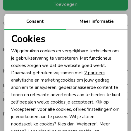
Toevoegen
Ondergoed
Blouses
Consent
Meer informatie
Winkelvoorraad
Regenkleding &-laarzen
Blazers & Gilets
Cookies
6M
Noodzakelijke cookies
Zomeraccessoires
Leggings
Katwijk
Wij gebruiken cookies en vergelijkbare technieken om
Personalisatie cookies
je gebruikservaring te verbeteren. Met functionele
cookies zorgen we dat de website goed werkt.
Analytische cookies
Kledingaccessoires
Boxpakjes
Kenmerken
Daarnaast gebruiken wij samen met
2 partners
Marketing cookies
analytische en marketingcookies om jouw gedrag
Betalen
Beenmode
Rompers
anoniem te analyseren, gepersonaliseerde content te
tonen en relevante advertenties aan te bieden. Je kunt
Bezorgen of ophalen
zelf bepalen welke cookies je accepteert. Klik op
Ondergoed
'Accepteren' voor alle cookies, of kies 'Instellingen' om
Ruilen en retouren
je voorkeuren aan te passen. Wil je alleen
noodzakelijke cookies? Kies dan 'Weigeren'. Meer
Regenkleding &-laarzen