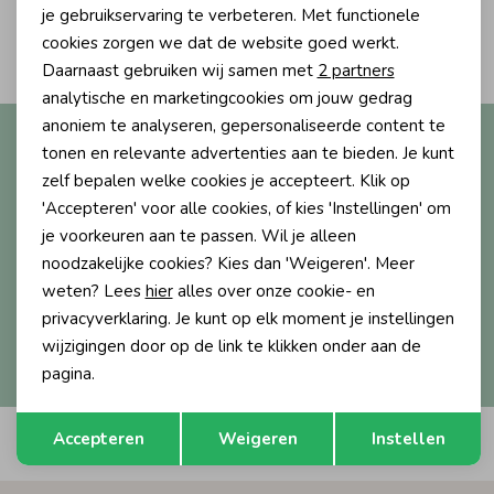
Personalisatie cookies
je gebruikservaring te verbeteren. Met functionele
2
Ondergoed
Blouses
cookies zorgen we dat de website goed werkt.
Filters
Analytische cookies
Daarnaast gebruiken wij samen met
2 partners
Marketing cookies
analytische en marketingcookies om jouw gedrag
Regenkleding &-laarzen
Blazers & Gilets
anoniem te analyseren, gepersonaliseerde content te
Altijd als eerste op de hoogte?
tonen en relevante advertenties aan te bieden. Je kunt
Ontvang nieuwe collecties, exclusieve acties én direct
zelf bepalen welke cookies je accepteert. Klik op
Zomeraccessoires
Leggings
10% korting* op je eerste bestelling.
'Accepteren' voor alle cookies, of kies 'Instellingen' om
je voorkeuren aan te passen. Wil je alleen
Kledingaccessoires
Boxpakjes
noodzakelijke cookies? Kies dan 'Weigeren'. Meer
weten? Lees
hier
alles over onze cookie- en
Aanmelden
privacyverklaring. Je kunt op elk moment je instellingen
Beenmode
Rompers
wijzigingen door op de link te klikken onder aan de
Hoe we met je data omgaan? Bekijk dit in onze
privacyverklaring.
pagina.
Ondergoed
Opslaan
Terug
Accepteren
Weigeren
Instellen
Automatisch sparen voor korting
Regenkleding &-laarzen