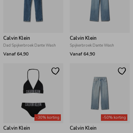
Zomeraccessoires
Kledingaccessoires
Calvin Klein
Calvin Klein
Dad Spijkerbroek Dante Wash
Spijkerbroek Dante Wash
Beenmode
Vanaf 64,90
Vanaf 64,90
Winteraccessoires
-30% korting
-50% korting
Calvin Klein
Calvin Klein