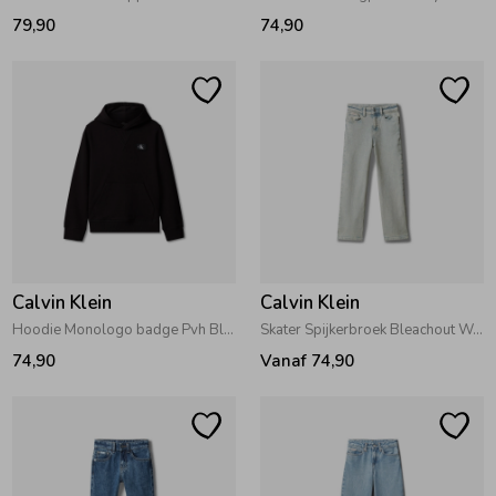
79,90
74,90
Ondergoed
Blouses
Regenkleding &-laarzen
Blazers & Gilets
Zomeraccessoires
Leggings
Kledingaccessoires
Boxpakjes
Calvin Klein
Calvin Klein
Beenmode
Rompers
Hoodie Monologo badge Pvh Black
Skater Spijkerbroek Bleachout Wash
74,90
Vanaf 74,90
Ondergoed
Regenkleding &-laarzen