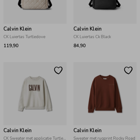
Zwemkleding
Zwemkleding
Cadeaubonnen
Winterjassen
Zwemvesten & Zwembandjes
Winterjassen
Calvin Klein
Calvin Klein
Jassen
Jassen
Haaraccessoires
Zomerjassen
Zomerjassen
CK Luiertas Turtledove
CK Luiertas Ck Black
119,90
84,90
Vesten
Vesten
Kledingaccessoires
Overhemden
Overhemden
Babyaccessoires
Colberts & Gilets
Jurken
Verzorgingsproducten
Boxpakjes
Rokken & Skorts
Beenmode
Calvin Klein
Calvin Klein
Rompers
Jumpsuits
Winteraccessoires
CK Sweater met applicatie Turtledove
Sweater met rugprint Rocky Road