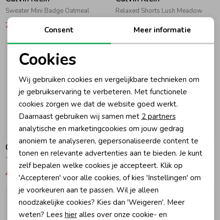
Sweater Mini Badge Oatmeal
Relaxed Shorts Lush Meadow
29,95
59,90
27,45
54,90
Consent
Meer informatie
Cookies
Noodzakelijke cookies
Wij gebruiken cookies en vergelijkbare technieken om
Personalisatie cookies
je gebruikservaring te verbeteren. Met functionele
cookies zorgen we dat de website goed werkt.
Analytische cookies
Daarnaast gebruiken wij samen met
2 partners
Marketing cookies
analytische en marketingcookies om jouw gedrag
-50% korting
-50% korting
anoniem te analyseren, gepersonaliseerde content te
Calvin Klein
Calvin Klein
tonen en relevante advertenties aan te bieden. Je kunt
Turn Up Skater Onyx Broek 1BY Onyx Black
Quilted Vest BEH Ck Black
zelf bepalen welke cookies je accepteert. Klik op
42,45
84,90
54,95
109,90
'Accepteren' voor alle cookies, of kies 'Instellingen' om
je voorkeuren aan te passen. Wil je alleen
noodzakelijke cookies? Kies dan 'Weigeren'. Meer
weten? Lees
hier
alles over onze cookie- en