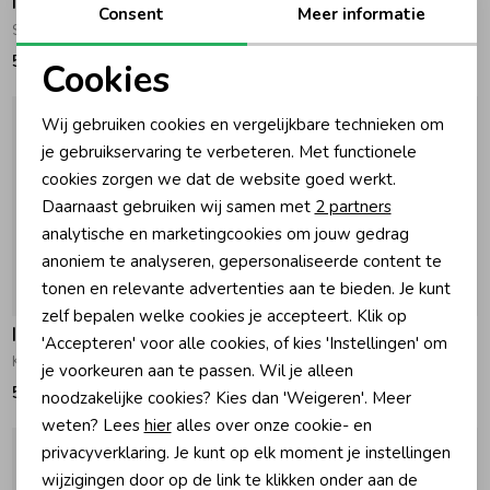
Indian Blue Jeans
Indian Blue Jeans
Consent
Meer informatie
Sweater Wavy Lines Cloud
Knitwear Fuzzy Stripe Flushing Pink
54,95
59,95
Cookies
Noodzakelijke cookies
Wij gebruiken cookies en vergelijkbare technieken om
Personalisatie cookies
je gebruikservaring te verbeteren. Met functionele
cookies zorgen we dat de website goed werkt.
Analytische cookies
Daarnaast gebruiken wij samen met
2 partners
Marketing cookies
analytische en marketingcookies om jouw gedrag
anoniem te analyseren, gepersonaliseerde content te
tonen en relevante advertenties aan te bieden. Je kunt
zelf bepalen welke cookies je accepteert. Klik op
Indian Blue Jeans
Indian Blue Jeans
'Accepteren' voor alle cookies, of kies 'Instellingen' om
Knitwear Polkadot Sandshell
Longsleeve met kant Cloud
je voorkeuren aan te passen. Wil je alleen
54,95
44,95
noodzakelijke cookies? Kies dan 'Weigeren'. Meer
weten? Lees
hier
alles over onze cookie- en
privacyverklaring. Je kunt op elk moment je instellingen
wijzigingen door op de link te klikken onder aan de