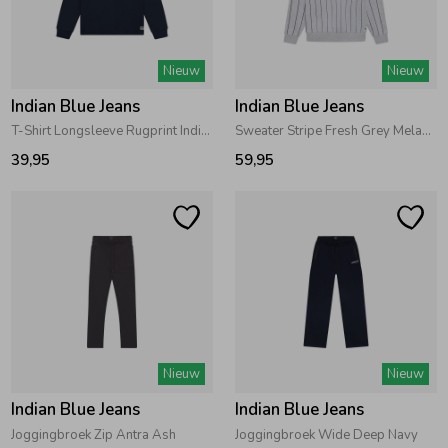
Zomeraccessoires
Nieuw
Nieuw
Indian Blue Jeans
Indian Blue Jeans
Kledingaccessoires
T-Shirt Longsleeve Rugprint Indian Deep Navy
Sweater Stripe Fresh Grey Melange
39,95
59,95
Beenmode
Winteraccessoires
Nieuw
Nieuw
Indian Blue Jeans
Indian Blue Jeans
Joggingbroek Zip Antra Ash
Joggingbroek Wide Deep Navy