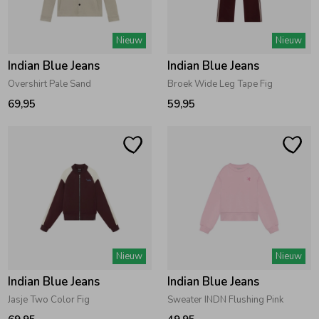
Zwemkleding
Zwemkleding
Cadeaubonnen
Winterjassen
Zwemvesten & Zwembandjes
Winterjassen
Nieuw
Nieuw
Indian Blue Jeans
Indian Blue Jeans
Jassen
Jassen
Haaraccessoires
Zomerjassen
Zomerjassen
Overshirt Pale Sand
Broek Wide Leg Tape Fig
69,95
59,95
Vesten
Vesten
Kledingaccessoires
Overhemden
Overhemden
Babyaccessoires
Colberts & Gilets
Jurken
Verzorgingsproducten
Boxpakjes
Rokken & Skorts
Beenmode
Nieuw
Nieuw
Indian Blue Jeans
Indian Blue Jeans
Rompers
Jumpsuits
Winteraccessoires
Jasje Two Color Fig
Sweater INDN Flushing Pink