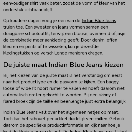
eenvoudiger shirt vaak beter, zodat de vorm of kleur van het
onderstuk zichtbaar blijft.
Op koudere dagen voeg je een van de
Indian Blue Jeans
truien
toe. Een sweater en jeans vormen samen een
draagbare schooloutfit, terwijl een blouse, overhemd of jasje
de combinatie meer aankleding geeft. Door denim, effen
kleuren en prints af te wisselen, kun je dezelfde
kledingstukken op verschillende manieren dragen.
De juiste maat Indian Blue Jeans kiezen
Bij het kiezen van de juiste maat is het verstandig om eerst
naar het producttype en de pasvorm te kijken. Een baggy,
loose of wide fit hoort ruimer te vallen en hoeft daarom niet
automatisch groter gekocht te worden. Bij een skinny of
flared broek zijn de taille en beenlengte juist extra belangrijk.
Indian Blue Jeans valt over het algemeen netjes op maat.
Toch kan het silhouet per artikel duidelijk verschillen. Gebruik
daarom de specifieke productinformatie en kijk naar hoe je
kind de kleding graag draagt. De Indian Blue Jeans-maattabel