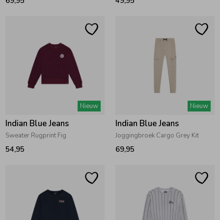
69,95
49,95
Ondergoed
Blouses
Regenkleding &-laarzen
Blazers & Gilets
Zomeraccessoires
Leggings
Nieuw
Nieuw
Kledingaccessoires
Boxpakjes
Indian Blue Jeans
Indian Blue Jeans
Sweater Rugprint Fig
Joggingbroek Cargo Grey Kit
Beenmode
Rompers
54,95
69,95
Ondergoed
Regenkleding &-laarzen