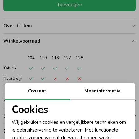
Toevoegen
Ondergoed
Blouses
Over dit item
Regenkleding &-laarzen
Blazers & Gilets
Winkelvoorraad
Zomeraccessoires
Leggings
104
110
116
122
128
Katwijk
Kledingaccessoires
Boxpakjes
Noordwijk
Consent
Meer informatie
Beenmode
Rompers
Kenmerken
Cookies
Ondergoed
Noodzakelijke cookies
Betalen
Wij gebruiken cookies en vergelijkbare technieken om
Personalisatie cookies
je gebruikservaring te verbeteren. Met functionele
Bezorgen of ophalen
Regenkleding &-laarzen
cookies zorgen we dat de website goed werkt.