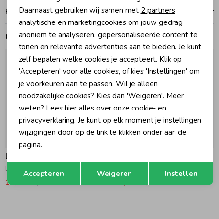
Analytische cookies
Daarnaast gebruiken wij samen met
2 partners
Ruilen en retouren
Marketing cookies
Zomeraccessoires
analytische en marketingcookies om jouw gedrag
anoniem te analyseren, gepersonaliseerde content te
Gerelateerde producten
tonen en relevante advertenties aan te bieden. Je kunt
Kledingaccessoires
zelf bepalen welke cookies je accepteert. Klik op
'Accepteren' voor alle cookies, of kies 'Instellingen' om
je voorkeuren aan te passen. Wil je alleen
Beenmode
noodzakelijke cookies? Kies dan 'Weigeren'. Meer
weten? Lees
hier
alles over onze cookie- en
Winteraccessoires
privacyverklaring. Je kunt op elk moment je instellingen
wijzigingen door op de link te klikken onder aan de
-50% korting
-50% korting
pagina.
Looxs Little
Looxs Little
Opslaan
Terug
Lurex Broek 534 Banana Shake
Sporty Joggingbroek 770 Poppy Red
Accepteren
Weigeren
Instellen
18,97
37,95
27,47
54,95