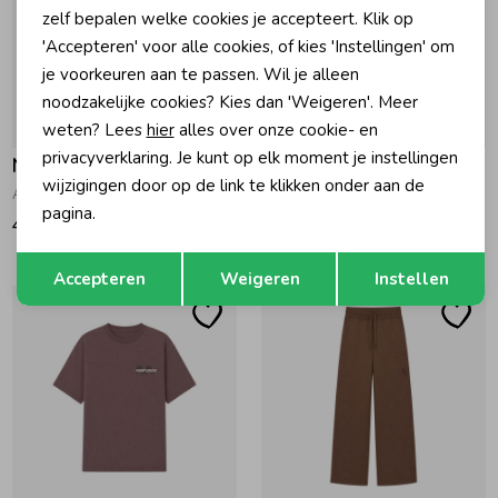
zelf bepalen welke cookies je accepteert. Klik op
'Accepteren' voor alle cookies, of kies 'Instellingen' om
je voorkeuren aan te passen. Wil je alleen
noodzakelijke cookies? Kies dan 'Weigeren'. Meer
weten? Lees
hier
alles over onze cookie- en
privacyverklaring. Je kunt op elk moment je instellingen
Nik&Nik
Nik&Nik
wijzigingen door op de link te klikken onder aan de
Arlo Oversized T-Shirt Sandstone
Arlo Oversized T-Shirt Shade Grey
pagina.
45,00
45,00
Opslaan
Terug
Accepteren
Weigeren
Instellen