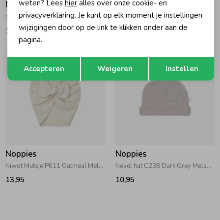
weten? Lees
hier
alles over onze cookie- en
Noppies
Noppies
privacyverklaring. Je kunt op elk moment je instellingen
Niwot Mutsje P778 Rose Smoke
Niland Mutsje P778 Rose Smoke
wijzigingen door op de link te klikken onder aan de
13,95
10,95
pagina.
Opslaan
Terug
Accepteren
Weigeren
Instellen
Noppies
Noppies
Niwot Mutsje P611 Oatmeal Melange
Nevel hat C238 Dark Grey Melange
13,95
10,95