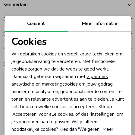
Kenmerken
Zomeraccessoires
Betalen
Consent
Meer informatie
Kledingaccessoires
Bezorgen of ophalen
Cookies
Noodzakelijke cookies
Ruilen en retouren
Beenmode
Wij gebruiken cookies en vergelijkbare technieken om
Personalisatie cookies
je gebruikservaring te verbeteren. Met functionele
Gerelateerde producten
cookies zorgen we dat de website goed werkt.
Analytische cookies
Winteraccessoires
Daarnaast gebruiken wij samen met
2 partners
Marketing cookies
analytische en marketingcookies om jouw gedrag
anoniem te analyseren, gepersonaliseerde content te
tonen en relevante advertenties aan te bieden. Je kunt
zelf bepalen welke cookies je accepteert. Klik op
'Accepteren' voor alle cookies, of kies 'Instellingen' om
je voorkeuren aan te passen. Wil je alleen
noodzakelijke cookies? Kies dan 'Weigeren'. Meer