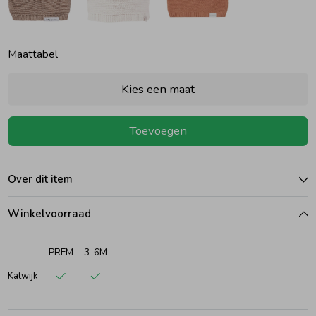
Ondergoed
Blouses
Maattabel
Regenkleding &-laarzen
Blazers & Gilets
Kies een maat
Zomeraccessoires
Leggings
Toevoegen
Kledingaccessoires
Boxpakjes
Over dit item
Beenmode
Rompers
Winkelvoorraad
PREM
3-6M
Ondergoed
Katwijk
Regenkleding &-laarzen