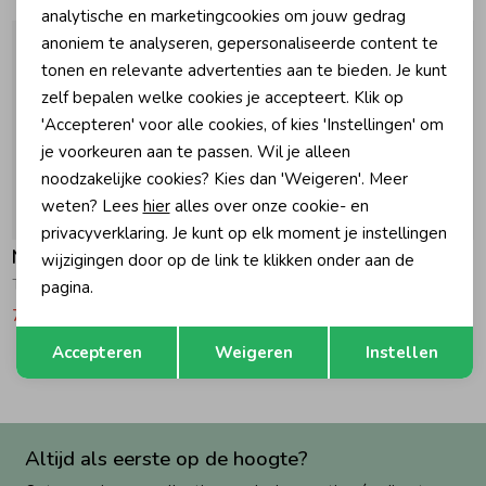
Marketing cookies
analytische en marketingcookies om jouw gedrag
anoniem te analyseren, gepersonaliseerde content te
Zomeraccessoires
tonen en relevante advertenties aan te bieden. Je kunt
zelf bepalen welke cookies je accepteert. Klik op
Kledingaccessoires
'Accepteren' voor alle cookies, of kies 'Instellingen' om
je voorkeuren aan te passen. Wil je alleen
noodzakelijke cookies? Kies dan 'Weigeren'. Meer
Beenmode
weten? Lees
hier
alles over onze cookie- en
-50% korting
-50% korting
privacyverklaring. Je kunt op elk moment je instellingen
Noppies
Noppies
wijzigingen door op de link te klikken onder aan de
Winteraccessoires
T-shirt Sabelli N402 Glowing Blue
Overhemd Redkey N435 Check Pattern L.Brown
pagina.
7,75
15,50
24,25
48,50
Opslaan
Terug
Accepteren
Weigeren
Instellen
Altijd als eerste op de hoogte?