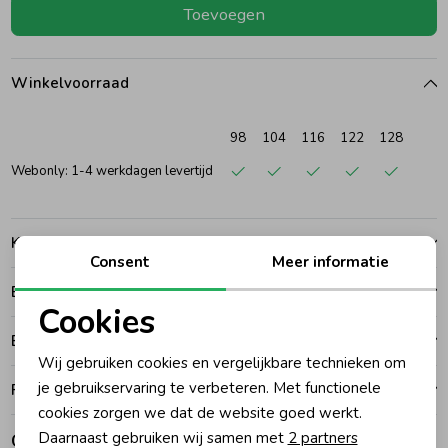
Toevoegen
Ondergoed
Blouses
Winkelvoorraad
Regenkleding &-laarzen
Blazers & Gilets
98
104
116
122
128
Zomeraccessoires
Leggings
Webonly: 1-4 werkdagen levertijd
Kledingaccessoires
Boxpakjes
Kenmerken
Consent
Meer informatie
Betalen
Beenmode
Rompers
Cookies
Noodzakelijke cookies
Bezorgen of ophalen
Wij gebruiken cookies en vergelijkbare technieken om
Ondergoed
Personalisatie cookies
je gebruikservaring te verbeteren. Met functionele
Ruilen en retouren
cookies zorgen we dat de website goed werkt.
Analytische cookies
Regenkleding &-laarzen
Daarnaast gebruiken wij samen met
2 partners
Gerelateerde producten