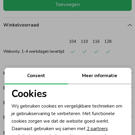
Toevoegen
Ondergoed
Blouses
Winkelvoorraad
Regenkleding &-laarzen
Blazers & Gilets
104
110
116
128
Zomeraccessoires
Leggings
Webonly: 1-4 werkdagen levertijd
Kledingaccessoires
Boxpakjes
Kenmerken
Consent
Meer informatie
Betalen
Beenmode
Rompers
Cookies
Noodzakelijke cookies
Bezorgen of ophalen
Wij gebruiken cookies en vergelijkbare technieken om
Ondergoed
Personalisatie cookies
je gebruikservaring te verbeteren. Met functionele
Ruilen en retouren
cookies zorgen we dat de website goed werkt.
Analytische cookies
Daarnaast gebruiken wij samen met
2 partners
Regenkleding &-laarzen
Gerelateerde producten