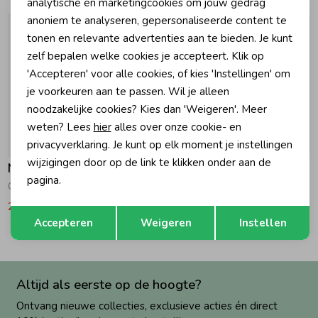
Marketing cookies
analytische en marketingcookies om jouw gedrag
anoniem te analyseren, gepersonaliseerde content te
Zomeraccessoires
tonen en relevante advertenties aan te bieden. Je kunt
zelf bepalen welke cookies je accepteert. Klik op
'Accepteren' voor alle cookies, of kies 'Instellingen' om
Kledingaccessoires
je voorkeuren aan te passen. Wil je alleen
noodzakelijke cookies? Kies dan 'Weigeren'. Meer
Beenmode
weten? Lees
hier
alles over onze cookie- en
-50% korting
-50% korting
privacyverklaring. Je kunt op elk moment je instellingen
wijzigingen door op de link te klikken onder aan de
Noppies
Noppies
Winteraccessoires
pagina.
Overhemd Russell N366 Check Pattern Med.Green
Pullover Segesta N334 Stripe pattern Sand
24,25
48,50
24,25
48,50
Opslaan
Terug
Accepteren
Weigeren
Instellen
Altijd als eerste op de hoogte?
Ontvang nieuwe collecties, exclusieve acties én direct