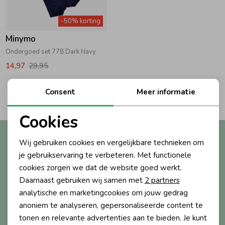
Zwemkleding
Zwemkleding
Cadeaubonnen
Winterjassen
Zwemvesten & Zwembandjes
Winterjassen
-50% korting
Minymo
Jassen
Jassen
Haaraccessoires
Zomerjassen
Zomerjassen
Ondergoed set 778 Dark Navy
14,97
29,95
Vesten
Vesten
Kledingaccessoires
1
Consent
Meer informatie
Filters
Overhemden
Overhemden
Babyaccessoires
Cookies
Noodzakelijke cookies
Altijd als eerste op de hoogte?
Wij gebruiken cookies en vergelijkbare technieken om
Colberts & Gilets
Jurken
Verzorgingsproducten
Personalisatie cookies
Ontvang nieuwe collecties, exclusieve acties én direct
je gebruikservaring te verbeteren. Met functionele
10% korting* op je eerste bestelling.
cookies zorgen we dat de website goed werkt.
Analytische cookies
Boxpakjes
Rokken & Skorts
Beenmode
Daarnaast gebruiken wij samen met
2 partners
Marketing cookies
analytische en marketingcookies om jouw gedrag
anoniem te analyseren, gepersonaliseerde content te
Aanmelden
Rompers
Jumpsuits
Winteraccessoires
tonen en relevante advertenties aan te bieden. Je kunt