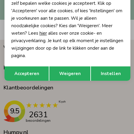
Hoe we met je data omgaan? Bekijk dit in onze
zelf bepalen welke cookies je accepteert. Klik op
privacyverklaring.
'Accepteren' voor alle cookies, of kies 'Instellingen' om
Ondergoed
Blouses
je voorkeuren aan te passen. Wil je alleen
noodzakelijke cookies? Kies dan 'Weigeren'. Meer
Automatisch sparen voor korting
Regenkleding &-laarzen
Blazers & Gilets
weten? Lees
hier
alles over onze cookie- en
privacyverklaring. Je kunt op elk moment je instellingen
Waarom Humpy?
wijzigingen door op de link te klikken onder aan de
Zomeraccessoires
Leggings
pagina.
Klantenservice
Opslaan
Terug
Kledingaccessoires
Boxpakjes
Accepteren
Weigeren
Instellen
Klantbeoordelingen
Beenmode
Rompers
Ondergoed
9.5
2631
beoordelingen
Regenkleding &-laarzen
Humpy.nl