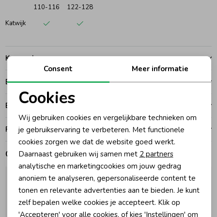
110-116
122-128
Zomeraccessoires
Katwijk
Kledingaccessoires
Kenmerken
Consent
Meer informatie
Betalen
Beenmode
Cookies
Bezorgen of ophalen
Noodzakelijke cookies
Winteraccessoires
Wij gebruiken cookies en vergelijkbare technieken om
Personalisatie cookies
Ruilen en retouren
je gebruikservaring te verbeteren. Met functionele
cookies zorgen we dat de website goed werkt.
Analytische cookies
Gerelateerde producten
Daarnaast gebruiken wij samen met
2 partners
Marketing cookies
analytische en marketingcookies om jouw gedrag
anoniem te analyseren, gepersonaliseerde content te
tonen en relevante advertenties aan te bieden. Je kunt
zelf bepalen welke cookies je accepteert. Klik op
'Accepteren' voor alle cookies, of kies 'Instellingen' om