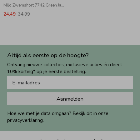
Milo Zwemshort 7742 Green Jade Sketched Coral
24,49
34,99
Altijd als eerste op de hoogte?
Ontvang nieuwe collecties, exclusieve acties én direct
10% korting* op je eerste bestelling.
Aanmelden
Hoe we met je data omgaan? Bekijk dit in onze
privacyverklaring.