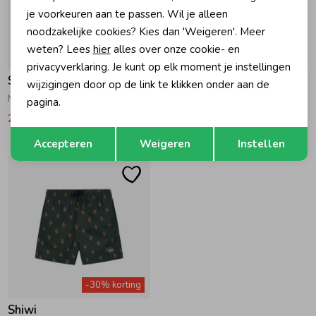
je voorkeuren aan te passen. Wil je alleen
noodzakelijke cookies? Kies dan 'Weigeren'. Meer
weten? Lees
hier
alles over onze cookie- en
-30% korting
-30% korting
privacyverklaring. Je kunt op elk moment je instellingen
Shiwi
Shiwi
wijzigingen door op de link te klikken onder aan de
Milo Zwemshort 7034 Green Leaf
Milo Zwemshort 7014 Green Light Lime
pagina.
20,99
29,99
20,99
29,99
Opslaan
Terug
Accepteren
Weigeren
Instellen
-30% korting
Shiwi