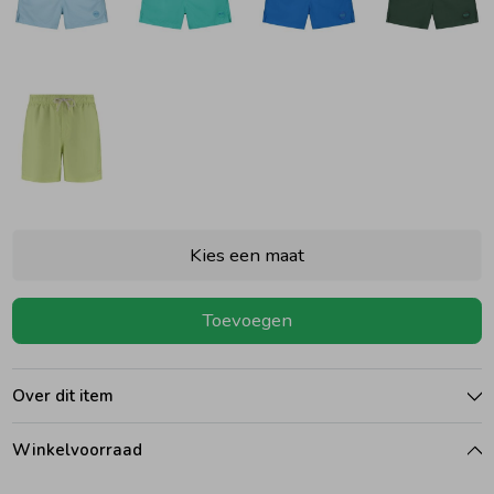
Ondergoed
Blouses
Regenkleding &-laarzen
Blazers & Gilets
Zomeraccessoires
Leggings
Kies een maat
Kledingaccessoires
Boxpakjes
Toevoegen
Beenmode
Rompers
Over dit item
Ondergoed
Winkelvoorraad
Regenkleding &-laarzen