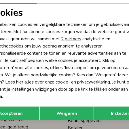
okies
oodzakelijke cookies
Personalisatie cookies
ebruiken cookies en vergelijkbare technieken om je gebruikservari
?
teren. Met functionele cookies zorgen we dat de website goed w
nalytische cookies
Marketing cookies
aast gebruiken wij samen met
2 partners
analytische en
én direct 10% korting* op je
tingcookies om jouw gedrag anoniem te analyseren,
Hoe we met je data omgaan? Bek
sonaliseerde content te tonen en relevante advertenties aan te
n. Je kunt zelf bepalen welke cookies je accepteert. Klik op
pteren' voor alle cookies, of kies 'Instellingen' om je voorkeuren a
tisch sparen voor korting
Wij scoren een 9,4 op
n. Wil je alleen noodzakelijke cookies? Kies dan 'Weigeren'. Meer
n? Lees
hier
alles over onze cookie- en privacyverklaring. Je kunt 
t je instellingen wijzigingen door op de link te klikken onder aan
rom Humpy?
Klantenservice
a.
n onze klanten beveelt ons
Algemene Voorwaarden
Opslaan
Terug
Accepteren
Weigeren
Instelle
Actievoorwaarden
ding via DHL
Bedrijfsgegevens
ed, geld terug
Betalen