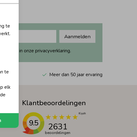
ng te
erkt.
Aanmelden
ijk dit in onze privacyverklaring.
an te
 Kiyoh
Meer dan 50 jaar ervaring
op elk
 de
Klantbeoordelingen
n
9.5
2631
beoordelingen