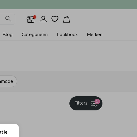
Blog
Categorieën
Lookbook
Merken
nmode
1
Filters
atie