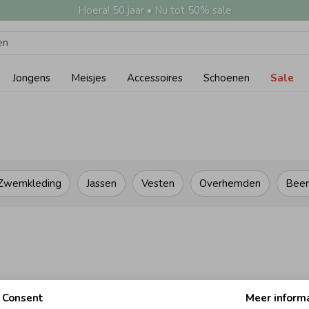
Hoera! 50 jaar • Nu tot 50% sale
Jongens
Meisjes
Accessoires
Schoenen
Sale
Zwemkleding
Jassen
Vesten
Overhemden
Bee
1
2
Consent
Meer inform