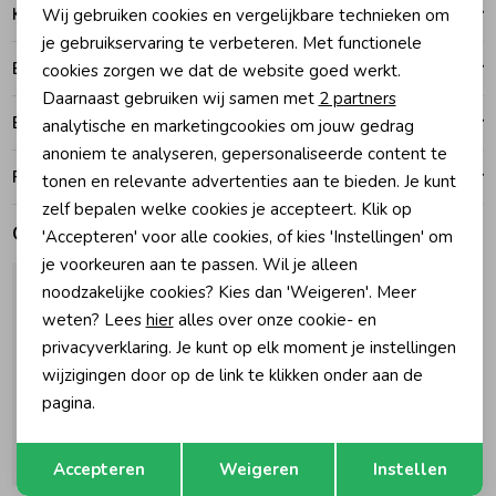
Kenmerken
Wij gebruiken cookies en vergelijkbare technieken om
Personalisatie cookies
je gebruikservaring te verbeteren. Met functionele
Zomeraccessoires
Betalen
cookies zorgen we dat de website goed werkt.
Analytische cookies
Daarnaast gebruiken wij samen met
2 partners
Kledingaccessoires
Bezorgen of ophalen
Marketing cookies
analytische en marketingcookies om jouw gedrag
anoniem te analyseren, gepersonaliseerde content te
Ruilen en retouren
tonen en relevante advertenties aan te bieden. Je kunt
Beenmode
zelf bepalen welke cookies je accepteert. Klik op
Gerelateerde producten
'Accepteren' voor alle cookies, of kies 'Instellingen' om
je voorkeuren aan te passen. Wil je alleen
Winteraccessoires
noodzakelijke cookies? Kies dan 'Weigeren'. Meer
weten? Lees
hier
alles over onze cookie- en
privacyverklaring. Je kunt op elk moment je instellingen
wijzigingen door op de link te klikken onder aan de
pagina.
Opslaan
Terug
-50% korting
Accepteren
Weigeren
Instellen