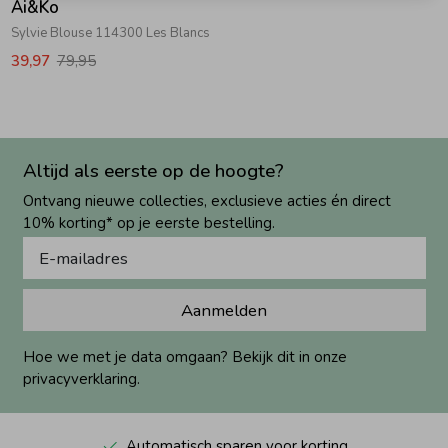
Ai&Ko
Sylvie Blouse 114300 Les Blancs
39,97
79,95
Altijd als eerste op de hoogte?
Ontvang nieuwe collecties, exclusieve acties én direct
10% korting* op je eerste bestelling.
Aanmelden
Hoe we met je data omgaan? Bekijk dit in onze
privacyverklaring.
Automatisch sparen voor korting