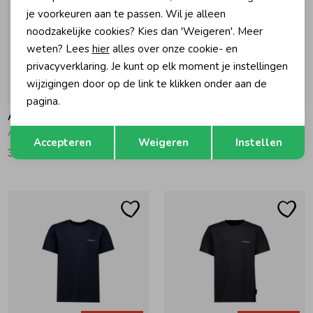
je voorkeuren aan te passen. Wil je alleen
noodzakelijke cookies? Kies dan 'Weigeren'. Meer
weten? Lees
hier
alles over onze cookie- en
privacyverklaring. Je kunt op elk moment je instellingen
wijzigingen door op de link te klikken onder aan de
-20% korting
-20% korting
pagina.
Airforce
Airforce
Opslaan
Terug
Airforce Basic T-Shirt 654/100 Walnut\White
Basic Korte broek 901/100 True Black\White
Accepteren
Weigeren
Instellen
35,96
44,95
39,96
49,95