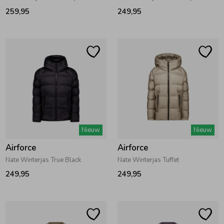
259,95
249,95
Ondergoed
Blouses
Regenkleding &-laarzen
Blazers & Gilets
Zomeraccessoires
Leggings
Kledingaccessoires
Boxpakjes
Nieuw
Nieuw
Airforce
Airforce
Beenmode
Rompers
Nate Winterjas True Black
Nate Winterjas Tuffet
249,95
249,95
Ondergoed
Regenkleding &-laarzen