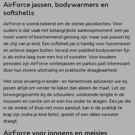
AirForce jassen, bodywarmers en
softshells
AirForce is vooral bekend om de sterke jascollecties. Voor
ouders is dat vaak het belangrijkste aankoopmoment: een jas
moet warm of beschermend genoeg zijn, maar ook passen bij
de stijl van je kind. Een softshell jas is handig voor tussenweer
en actieve dagen buiten, terwijl een padded bodywarmer fijn
is als extra laag over een trui of sweater. Voor koudere
periodes zijn AirForce winterjassen en parka’s juist interessant
door hun stoere uitstraling en praktische draagbaarheid.
Met onze ervaring in kinder- en tienermode adviseren we bij
jassen altijd om verder te kijken dan alleen de maat. Let op
bewegingsruimte bij de schouders, voldoende lengte in de
mouwen en ruimte om er een trui onder te dragen. Een jas die
in de winkel of thuis net mooi aansluit, kan in de praktijk te
krap zijn zodra je kind fietst, speelt of een dikke sweater
draagt.
AirForce voor jongens en meisjes