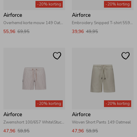
-20% korting
-20% korting
Airforce
Airforce
Overhemd korte mouw 149 Oatmeal
Embroidery Snipped T-shirt 559/524 Flint Stone
55,96
69,95
39,96
49,95
-20% korting
-20% korting
Airforce
Airforce
Zwemshort 100/657 White\Stucco
Woven Short Pants 149 Oatmeal
47,96
59,95
47,96
59,95