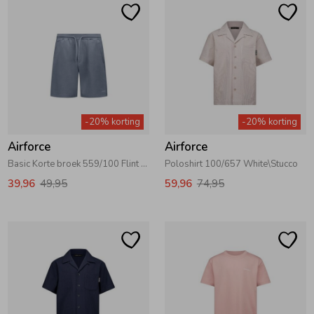
-20% korting
-20% korting
Airforce
Airforce
Basic Korte broek 559/100 Flint Stone\White
Poloshirt 100/657 White\Stucco
39,96
49,95
59,96
74,95