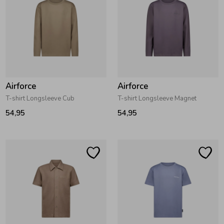
Zomeraccessoires
Kledingaccessoires
Airforce
Airforce
Beenmode
T-shirt Longsleeve Cub
T-shirt Longsleeve Magnet
54,95
54,95
Winteraccessoires