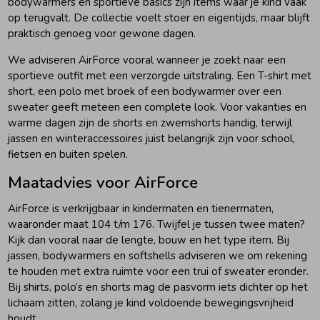
bodywarmers en sportieve basics zijn items waar je kind vaak
op terugvalt. De collectie voelt stoer en eigentijds, maar blijft
praktisch genoeg voor gewone dagen.
We adviseren AirForce vooral wanneer je zoekt naar een
sportieve outfit met een verzorgde uitstraling. Een T-shirt met
short, een polo met broek of een bodywarmer over een
sweater geeft meteen een complete look. Voor vakanties en
warme dagen zijn de shorts en zwemshorts handig, terwijl
jassen en winteraccessoires juist belangrijk zijn voor school,
fietsen en buiten spelen.
Maatadvies voor AirForce
AirForce is verkrijgbaar in kindermaten en tienermaten,
waaronder maat 104 t/m 176. Twijfel je tussen twee maten?
Kijk dan vooral naar de lengte, bouw en het type item. Bij
jassen, bodywarmers en softshells adviseren we om rekening
te houden met extra ruimte voor een trui of sweater eronder.
Bij shirts, polo’s en shorts mag de pasvorm iets dichter op het
lichaam zitten, zolang je kind voldoende bewegingsvrijheid
houdt.