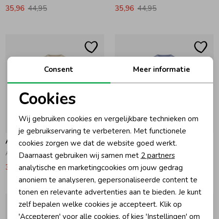
35,96
44,95
35,96
44,95
Consent
Meer informatie
Cookies
Noodzakelijke cookies
Wij gebruiken cookies en vergelijkbare technieken om
-20% korting
-20% korting
Personalisatie cookies
je gebruikservaring te verbeteren. Met functionele
Airforce
Airforce
cookies zorgen we dat de website goed werkt.
Analytische cookies
Airforce Basic T-Shirt 125/100 Oxford Tan\White
Airforce Basic T-Shirt 559/100 Flint Stone\White
Daarnaast gebruiken wij samen met
2 partners
Marketing cookies
35,96
44,95
35,96
44,95
analytische en marketingcookies om jouw gedrag
anoniem te analyseren, gepersonaliseerde content te
tonen en relevante advertenties aan te bieden. Je kunt
zelf bepalen welke cookies je accepteert. Klik op
'Accepteren' voor alle cookies, of kies 'Instellingen' om