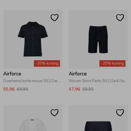
-20% korting
-20% korting
Airforce
Airforce
Overhemd korte mouw 552 Dark Navy Blue
Woven Short Pants 552 Dark Navy Blue
55,96
69,95
47,96
59,95