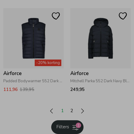
-20% korting
Airforce
Airforce
Padded Bodywarmer 552 Dark Navy Blue
Mitchell Parka 552 Dark Navy Blue
111,96
139,95
249,95
1
2
1
Filters