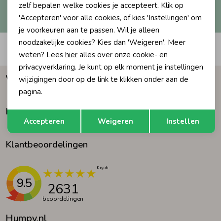
Hoe we met je data omgaan? Bekijk dit in onze
zelf bepalen welke cookies je accepteert. Klik op
privacyverklaring.
'Accepteren' voor alle cookies, of kies 'Instellingen' om
Ondergoed
Blouses
je voorkeuren aan te passen. Wil je alleen
noodzakelijke cookies? Kies dan 'Weigeren'. Meer
Automatisch sparen voor korting
Regenkleding &-laarzen
Blazers & Gilets
weten? Lees
hier
alles over onze cookie- en
privacyverklaring. Je kunt op elk moment je instellingen
Waarom Humpy?
wijzigingen door op de link te klikken onder aan de
Zomeraccessoires
Leggings
pagina.
Klantenservice
Opslaan
Terug
Kledingaccessoires
Boxpakjes
Accepteren
Weigeren
Instellen
Klantbeoordelingen
Beenmode
Rompers
Ondergoed
9.5
2631
beoordelingen
Regenkleding &-laarzen
Humpy.nl