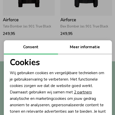
Zwemkleding
Zwemkleding
Cadeaubonnen
Winterjassen
Zwemvesten & Zwembandjes
Winterjassen
Airforce
Airforce
Jassen
Jassen
Haaraccessoires
Zomerjassen
Zomerjassen
Tate Bomber Jas 901 True Black
Bex Bomber Jas 901 True Black
249,95
249,95
Vesten
Vesten
Kledingaccessoires
2
Consent
Meer informatie
Filters
Overhemden
Overhemden
Babyaccessoires
Cookies
Noodzakelijke cookies
Altijd als eerste op de hoogte?
Wij gebruiken cookies en vergelijkbare technieken om
Colberts & Gilets
Jurken
Verzorgingsproducten
Personalisatie cookies
Ontvang nieuwe collecties, exclusieve acties én direct
je gebruikservaring te verbeteren. Met functionele
10% korting* op je eerste bestelling.
cookies zorgen we dat de website goed werkt.
Analytische cookies
Boxpakjes
Rokken & Skorts
Beenmode
Daarnaast gebruiken wij samen met
2 partners
Marketing cookies
analytische en marketingcookies om jouw gedrag
anoniem te analyseren, gepersonaliseerde content te
Aanmelden
Rompers
Jumpsuits
Winteraccessoires
tonen en relevante advertenties aan te bieden. Je kunt