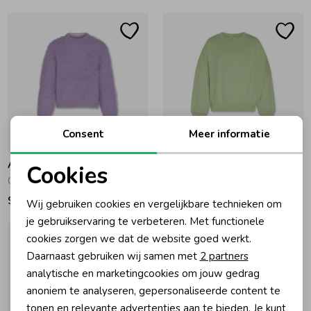
Ondergoed
Blouses
Regenkleding &-laarzen
Blazers & Gilets
Zomeraccessoires
Leggings
Consent
Meer informatie
-50% korting
Kledingaccessoires
Boxpakjes
AO76
AO76
Cookies
Carla Sweater Purple
Lys Sweater 000400 - light green
Noodzakelijke cookies
92,00
44,50
89,00
Wij gebruiken cookies en vergelijkbare technieken om
Beenmode
Rompers
Personalisatie cookies
je gebruikservaring te verbeteren. Met functionele
cookies zorgen we dat de website goed werkt.
Analytische cookies
Ondergoed
Daarnaast gebruiken wij samen met
2 partners
Marketing cookies
analytische en marketingcookies om jouw gedrag
anoniem te analyseren, gepersonaliseerde content te
Regenkleding &-laarzen
tonen en relevante advertenties aan te bieden. Je kunt