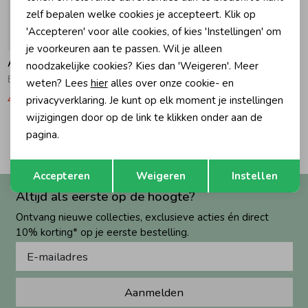
zelf bepalen welke cookies je accepteert. Klik op
Zomeraccessoires
'Accepteren' voor alle cookies, of kies 'Instellingen' om
-50% korting
je voorkeuren aan te passen. Wil je alleen
AO76
noodzakelijke cookies? Kies dan 'Weigeren'. Meer
Kledingaccessoires
Bea Sweater 1976 000111 - mastic
weten? Lees
hier
alles over onze cookie- en
42,00
84,00
privacyverklaring. Je kunt op elk moment je instellingen
wijzigingen door op de link te klikken onder aan de
Beenmode
2
pagina.
Filters
Opslaan
Terug
Winteraccessoires
Accepteren
Weigeren
Instellen
Altijd als eerste op de hoogte?
Ontvang nieuwe collecties, exclusieve acties én direct
10% korting* op je eerste bestelling.
Aanmelden