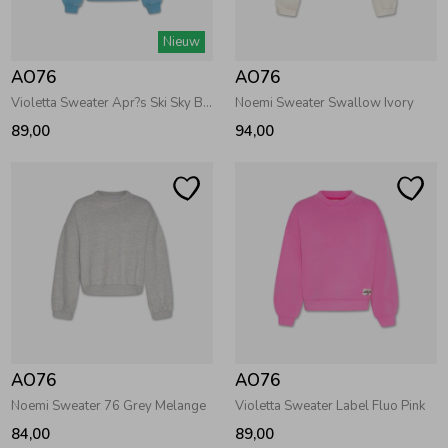
Zwemkleding
Zwemkleding
Cadeaubonnen
Winterjassen
Zwemvesten & Zwembandjes
Winterjassen
Nieuw
AO76
AO76
Jassen
Jassen
Haaraccessoires
Zomerjassen
Zomerjassen
Violetta Sweater Apr?s Ski Sky Blue
Noemi Sweater Swallow Ivory
89,00
94,00
Vesten
Vesten
Kledingaccessoires
Overhemden
Overhemden
Babyaccessoires
Colberts & Gilets
Jurken
Verzorgingsproducten
Boxpakjes
Rokken & Skorts
Beenmode
AO76
AO76
Noemi Sweater 76 Grey Melange
Violetta Sweater Label Fluo Pink
Rompers
Jumpsuits
Winteraccessoires
84,00
89,00