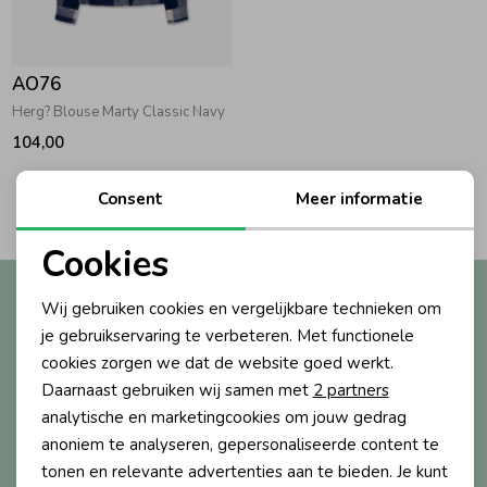
Zwemkleding
Zwemkleding
Cadeaubonnen
Winterjassen
Zwemvesten & Zwembandjes
Winterjassen
AO76
Jassen
Jassen
Haaraccessoires
Zomerjassen
Zomerjassen
Herg? Blouse Marty Classic Navy
104,00
Vesten
Vesten
Kledingaccessoires
2
Consent
Meer informatie
Filters
Overhemden
Overhemden
Babyaccessoires
Cookies
Noodzakelijke cookies
Altijd als eerste op de hoogte?
Wij gebruiken cookies en vergelijkbare technieken om
Colberts & Gilets
Jurken
Verzorgingsproducten
Personalisatie cookies
Ontvang nieuwe collecties, exclusieve acties én direct
je gebruikservaring te verbeteren. Met functionele
10% korting* op je eerste bestelling.
cookies zorgen we dat de website goed werkt.
Analytische cookies
Boxpakjes
Rokken & Skorts
Beenmode
Daarnaast gebruiken wij samen met
2 partners
Marketing cookies
analytische en marketingcookies om jouw gedrag
anoniem te analyseren, gepersonaliseerde content te
Aanmelden
Rompers
Jumpsuits
Winteraccessoires
tonen en relevante advertenties aan te bieden. Je kunt