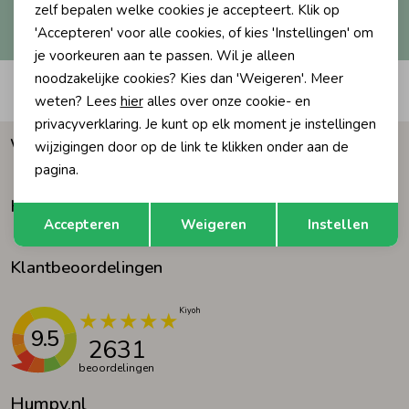
Hoe we met je data omgaan? Bekijk dit in onze
zelf bepalen welke cookies je accepteert. Klik op
privacyverklaring.
'Accepteren' voor alle cookies, of kies 'Instellingen' om
Ondergoed
Blouses
je voorkeuren aan te passen. Wil je alleen
noodzakelijke cookies? Kies dan 'Weigeren'. Meer
Automatisch sparen voor korting
Regenkleding &-laarzen
Blazers & Gilets
weten? Lees
hier
alles over onze cookie- en
privacyverklaring. Je kunt op elk moment je instellingen
Waarom Humpy?
wijzigingen door op de link te klikken onder aan de
Zomeraccessoires
Leggings
pagina.
Klantenservice
Opslaan
Terug
Kledingaccessoires
Boxpakjes
Accepteren
Weigeren
Instellen
Klantbeoordelingen
Beenmode
Rompers
Ondergoed
9.5
2631
beoordelingen
Regenkleding &-laarzen
Humpy.nl