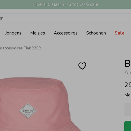
Hoera! 50 jaar • Nu tot 50% sale
Jongens
Meisjes
Accessoires
Schoenen
Sale
raccessoires Pink 8368
B
An
2
Ma