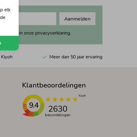
op elk
 de
Aanmelden
ijk dit in onze privacyverklaring.
n
 Kiyoh
Meer dan 50 jaar ervaring
Klantbeoordelingen
9.4
2630
beoordelingen