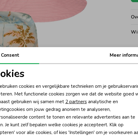
Ove
Wi
Consent
Meer inform
Noo
okies
oodzakelijke cookies
Personalisatie cookies
Ke
ebruiken cookies en vergelijkbare technieken om je gebruikservari
teren. Met functionele cookies zorgen we dat de website goed w
nalytische cookies
Marketing cookies
Be
aast gebruiken wij samen met
2 partners
analytische en
tingcookies om jouw gedrag anoniem te analyseren,
Be
sonaliseerde content te tonen en relevante advertenties aan te
n. Je kunt zelf bepalen welke cookies je accepteert. Klik op
Rui
pteren' voor alle cookies, of kies 'Instellingen' om je voorkeuren a