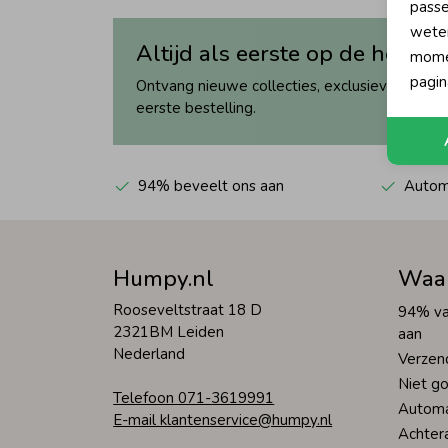
passe
wete
Altijd als eerste op de hoogte
momen
pagin
Ontvang nieuwe collecties, exclusieve acties 
eerste bestelling.
94% beveelt ons aan
Automa
Humpy.nl
Waa
Rooseveltstraat 18 D
94% va
2321BM Leiden
aan
Nederland
Verzen
Niet go
Telefoon 071-3619991
Automa
E-mail klantenservice@humpy.nl
Achter