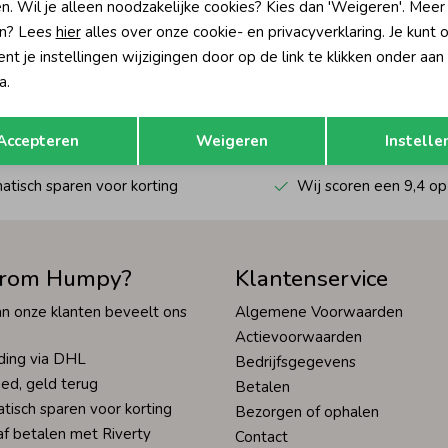
n. Wil je alleen noodzakelijke cookies? Kies dan 'Weigeren'. Meer
n? Lees
hier
alles over onze cookie- en privacyverklaring. Je kunt 
?
t je instellingen wijzigingen door op de link te klikken onder aan
a.
én direct 10% korting* op je
Hoe we met je data omgaan? Bek
Opslaan
Terug
Accepteren
Weigeren
Instelle
tisch sparen voor korting
Wij scoren een 9,4 op
rom Humpy?
Klantenservice
n onze klanten beveelt ons
Algemene Voorwaarden
Actievoorwaarden
ding via DHL
Bedrijfsgegevens
ed, geld terug
Betalen
tisch sparen voor korting
Bezorgen of ophalen
af betalen met Riverty
Contact