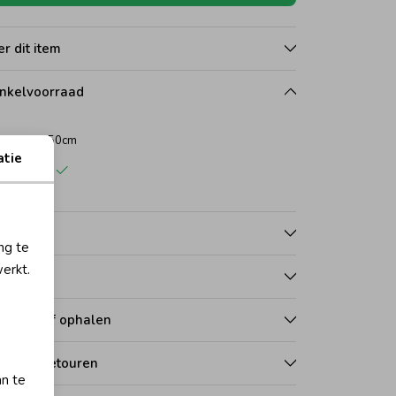
r dit item
nkelvoorraad
50cm
atie
rdwijk
nmerken
ng te
erkt.
talen
zorgen of ophalen
len en retouren
an te