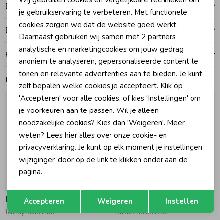
Wij gebruiken cookies en vergelijkbare technieken om
Betalen
Personalisatie cookies
je gebruikservaring te verbeteren. Met functionele
Zomeraccessoires
cookies zorgen we dat de website goed werkt.
Analytische cookies
Bezorgen of ophalen
Daarnaast gebruiken wij samen met
2 partners
Marketing cookies
analytische en marketingcookies om jouw gedrag
Kledingaccessoires
Ruilen en retouren
anoniem te analyseren, gepersonaliseerde content te
tonen en relevante advertenties aan te bieden. Je kunt
Gerelateerde producten
zelf bepalen welke cookies je accepteert. Klik op
Beenmode
'Accepteren' voor alle cookies, of kies 'Instellingen' om
je voorkeuren aan te passen. Wil je alleen
Winteraccessoires
noodzakelijke cookies? Kies dan 'Weigeren'. Meer
weten? Lees
hier
alles over onze cookie- en
privacyverklaring. Je kunt op elk moment je instellingen
wijzigingen door op de link te klikken onder aan de
pagina.
Opslaan
Terug
Barts
Barts
Accepteren
Weigeren
Instellen
Jeansy Muts Lilac
Basalth Muts Blue