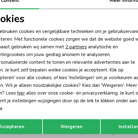
Consent
Meer inform
Be
okies
Rui
oodzakelijke cookies
Personalisatie cookies
ebruiken cookies en vergelijkbare technieken om je gebruikservari
teren. Met functionele cookies zorgen we dat de website goed w
nalytische cookies
Marketing cookies
aast gebruiken wij samen met
2 partners
analytische en
tingcookies om jouw gedrag anoniem te analyseren,
sonaliseerde content te tonen en relevante advertenties aan te
n. Je kunt zelf bepalen welke cookies je accepteert. Klik op
pteren' voor alle cookies, of kies 'Instellingen' om je voorkeuren a
n. Wil je alleen noodzakelijke cookies? Kies dan 'Weigeren'. Meer
n? Lees
hier
alles over onze cookie- en privacyverklaring. Je kunt 
t je instellingen wijzigingen door op de link te klikken onder aan
a.
Opslaan
Terug
Barts
Accepteren
Weigeren
Instelle
Wanten Navy
Teddy Oorwarmers Light Brown