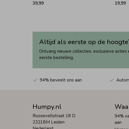
39,99
19,99
Altijd als eerste op de hoogte
Ontvang nieuwe collecties, exclusieve acties 
eerste bestelling.
94% beveelt ons aan
Automa
Humpy.nl
Waa
Rooseveltstraat 18 D
94% va
2321BM Leiden
aan
Nederland