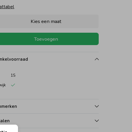
attabel
Kies een maat
Toevoegen
nkelvoorraad
1S
wijk
nmerken
talen