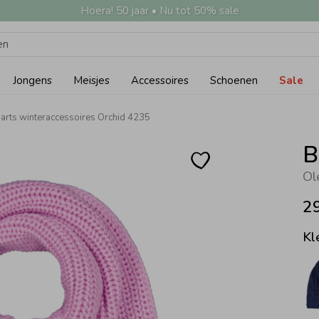
Hoera! 50 jaar • Nu tot 50% sale
Jongens
Meisjes
Accessoires
Schoenen
Sale
arts winteraccessoires Orchid 4235
B
Ol
2
Kl