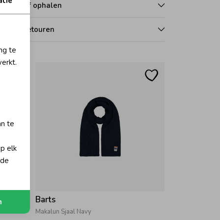
atie
zorgen of ophalen
len en retouren
ng te
erkt.
an te
op elk
 de
Barts
n
Makalun Sjaal Navy