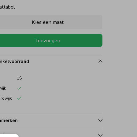
attabel
Kies een maat
Toevoegen
nkelvoorraad
1S
wijk
rdwijk
nmerken
talen