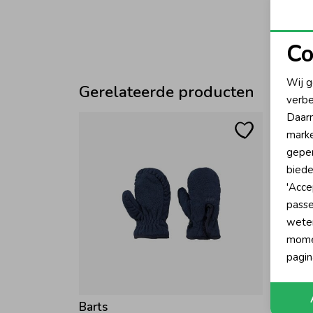
Co
N
Wij g
Gerelateerde producten
verbe
A
Daarn
marke
geper
biede
'Acce
passe
wete
momen
pagin
Barts
Barts