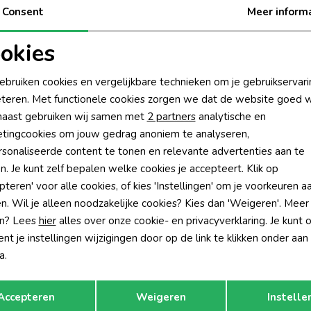
Consent
Meer inform
Be
okies
Rui
oodzakelijke cookies
Personalisatie cookies
ebruiken cookies en vergelijkbare technieken om je gebruikservari
teren. Met functionele cookies zorgen we dat de website goed w
nalytische cookies
Marketing cookies
aast gebruiken wij samen met
2 partners
analytische en
tingcookies om jouw gedrag anoniem te analyseren,
sonaliseerde content te tonen en relevante advertenties aan te
n. Je kunt zelf bepalen welke cookies je accepteert. Klik op
pteren' voor alle cookies, of kies 'Instellingen' om je voorkeuren a
n. Wil je alleen noodzakelijke cookies? Kies dan 'Weigeren'. Meer
n? Lees
hier
alles over onze cookie- en privacyverklaring. Je kunt 
t je instellingen wijzigingen door op de link te klikken onder aan
a.
Opslaan
Terug
Accepteren
Weigeren
Instelle
Barts