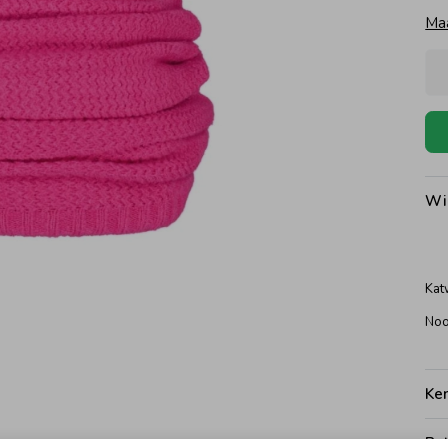
Ma
Wi
Kat
Noo
Ke
Be