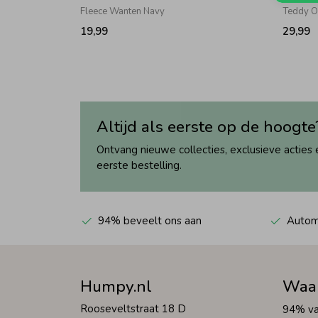
Fleece Wanten Navy
Teddy O
19,99
29,99
Altijd als eerste op de hoogte
Ontvang nieuwe collecties, exclusieve acties 
eerste bestelling.
94% beveelt ons aan
Automa
Humpy.nl
Waa
Rooseveltstraat 18 D
94% va