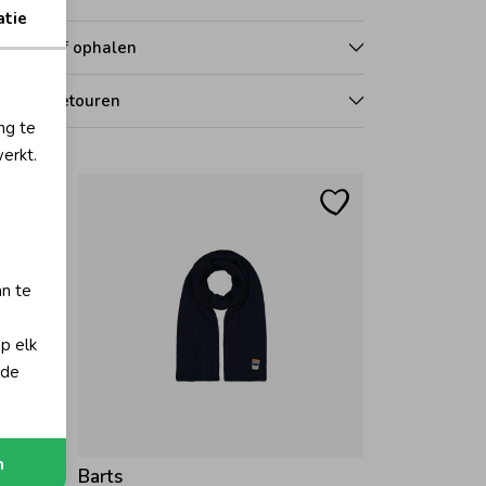
atie
zorgen of ophalen
len en retouren
ng te
erkt.
an te
op elk
 de
n
Barts