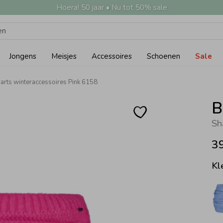
Hoera! 50 jaar • Nu tot 50% sale
Jongens
Meisjes
Accessoires
Schoenen
Sale
arts winteraccessoires Pink 6158
B
Sh
3
Kl