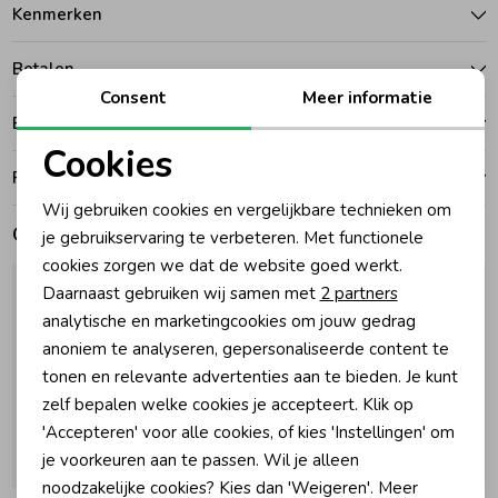
Kenmerken
Zomeraccessoires
Betalen
Consent
Meer informatie
Kledingaccessoires
Bezorgen of ophalen
Cookies
Ruilen en retouren
Noodzakelijke cookies
Beenmode
Wij gebruiken cookies en vergelijkbare technieken om
Personalisatie cookies
Gerelateerde producten
je gebruikservaring te verbeteren. Met functionele
cookies zorgen we dat de website goed werkt.
Winteraccessoires
Analytische cookies
Daarnaast gebruiken wij samen met
2 partners
Marketing cookies
analytische en marketingcookies om jouw gedrag
anoniem te analyseren, gepersonaliseerde content te
tonen en relevante advertenties aan te bieden. Je kunt
zelf bepalen welke cookies je accepteert. Klik op
'Accepteren' voor alle cookies, of kies 'Instellingen' om
je voorkeuren aan te passen. Wil je alleen
noodzakelijke cookies? Kies dan 'Weigeren'. Meer