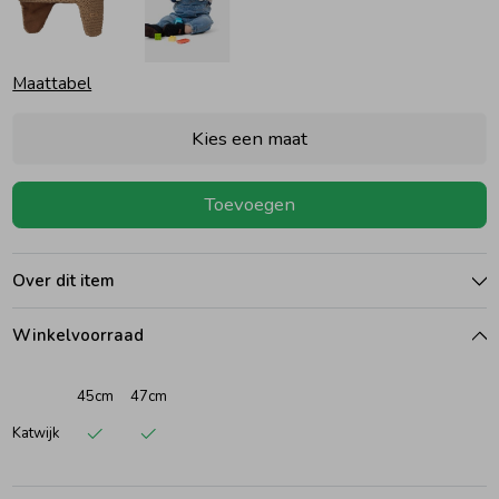
Ondergoed
Blouses
Maattabel
Regenkleding &-laarzen
Blazers & Gilets
Kies een maat
Zomeraccessoires
Leggings
Toevoegen
Kledingaccessoires
Boxpakjes
Over dit item
Beenmode
Rompers
Winkelvoorraad
45cm
47cm
Ondergoed
Katwijk
Regenkleding &-laarzen