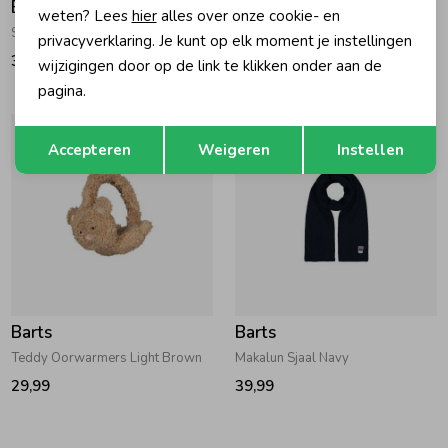
Barts
Barts
weten? Lees
hier
alles over onze cookie- en
Shae Col Pink
Fleece Wanten Navy
privacyverklaring. Je kunt op elk moment je instellingen
39,99
19,99
wijzigingen door op de link te klikken onder aan de
pagina.
Opslaan
Terug
Accepteren
Weigeren
Instellen
Barts
Barts
Teddy Oorwarmers Light Brown
Makalun Sjaal Navy
29,99
39,99