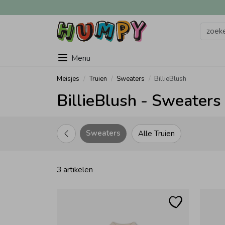
Menu
Meisjes
Truien
Sweaters
BillieBlush
BillieBlush - Sweaters
Sweaters
Alle Truien
3 artikelen