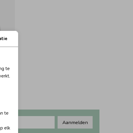
atie
orting
ng te
erkt.
an te
Aanmelden
op elk