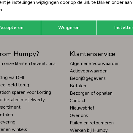
t je instellingen wijzigingen door op de link te klikken onder aan
Hoe we met je data omgaan? Bek
a.
Opslaan
Terug
tisch sparen voor korting
Wij scoren een 9,4 op
Accepteren
Weigeren
Instelle
rom Humpy?
Klantenservice
n onze klanten beveelt ons
Algemene Voorwaarden
Actievoorwaarden
ding via DHL
Bedrijfsgegevens
ed, geld terug
Betalen
tisch sparen voor korting
Bezorgen of ophalen
af betalen met Riverty
Contact
ssortiment
Nieuwsbrief
betalen
Over ons
levering
Ruilen en retourneren
tenen winkels
Werken bij Humpy