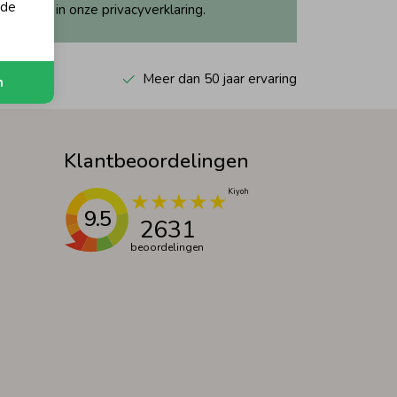
 de
ijk dit in onze privacyverklaring.
 Kiyoh
Meer dan 50 jaar ervaring
n
Klantbeoordelingen
9.5
2631
beoordelingen