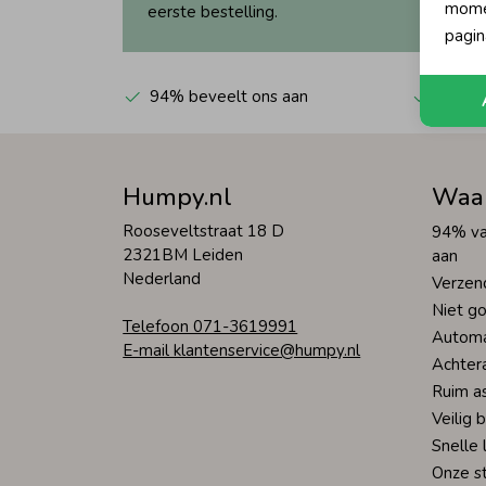
momen
eerste bestelling.
pagin
94% beveelt ons aan
Automa
Humpy.nl
Waa
Rooseveltstraat 18 D
94% va
2321BM Leiden
aan
Nederland
Verzen
Niet go
Telefoon 071-3619991
Automa
E-mail klantenservice@humpy.nl
Achter
Ruim a
Veilig 
Snelle 
Onze s