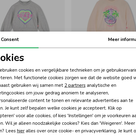
Consent
Meer inform
-50% k
okies
Blush
BillieBlush
oodzakelijke cookies
Personalisatie cookies
ebruiken cookies en vergelijkbare technieken om je gebruikservari
met pailletten Crazy Wit
Sweatshirt 148 Beige
teren. Met functionele cookies zorgen we dat de website goed w
55,00
27,50
55,00
nalytische cookies
Marketing cookies
aast gebruiken wij samen met
2 partners
analytische en
tingcookies om jouw gedrag anoniem te analyseren,
sonaliseerde content te tonen en relevante advertenties aan te
n. Je kunt zelf bepalen welke cookies je accepteert. Klik op
pteren' voor alle cookies, of kies 'Instellingen' om je voorkeuren a
?
n. Wil je alleen noodzakelijke cookies? Kies dan 'Weigeren'. Meer
n? Lees
hier
alles over onze cookie- en privacyverklaring. Je kunt 
én direct 10% korting* op je