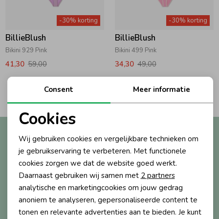
Zwemkleding
Zwemkleding
Cadeaubonnen
Winterjassen
Zwemvesten & Zwembandjes
Winterjassen
-30% korting
-30% korting
BillieBlush
BillieBlush
Jassen
Jassen
Haaraccessoires
Zomerjassen
Zomerjassen
Bikini 929 Pink
Bikini 499 Pink
41,30
59,00
34,30
49,00
Vesten
Vesten
Kledingaccessoires
2
Consent
Meer informatie
Filters
Overhemden
Overhemden
Babyaccessoires
Cookies
Noodzakelijke cookies
Altijd als eerste op de hoogte?
Wij gebruiken cookies en vergelijkbare technieken om
Colberts & Gilets
Jurken
Verzorgingsproducten
Personalisatie cookies
Ontvang nieuwe collecties, exclusieve acties én direct
je gebruikservaring te verbeteren. Met functionele
10% korting* op je eerste bestelling.
cookies zorgen we dat de website goed werkt.
Analytische cookies
Boxpakjes
Rokken & Skorts
Beenmode
Daarnaast gebruiken wij samen met
2 partners
Marketing cookies
analytische en marketingcookies om jouw gedrag
anoniem te analyseren, gepersonaliseerde content te
Aanmelden
Rompers
Jumpsuits
Winteraccessoires
tonen en relevante advertenties aan te bieden. Je kunt