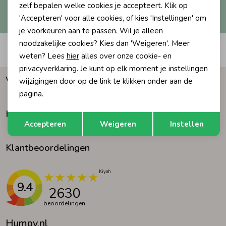
Hoe we met je data omgaan? Bekijk dit in onze
zelf bepalen welke cookies je accepteert. Klik op
privacyverklaring.
'Accepteren' voor alle cookies, of kies 'Instellingen' om
Ondergoed
Blouses
je voorkeuren aan te passen. Wil je alleen
noodzakelijke cookies? Kies dan 'Weigeren'. Meer
Automatisch sparen voor korting
Regenkleding &-laarzen
Blazers & Gilets
weten? Lees
hier
alles over onze cookie- en
privacyverklaring. Je kunt op elk moment je instellingen
Waarom Humpy?
wijzigingen door op de link te klikken onder aan de
Zomeraccessoires
Leggings
pagina.
Klantenservice
Opslaan
Terug
Kledingaccessoires
Boxpakjes
Accepteren
Weigeren
Instellen
Klantbeoordelingen
Beenmode
Rompers
Ondergoed
9.4
2630
beoordelingen
Regenkleding &-laarzen
Humpy.nl