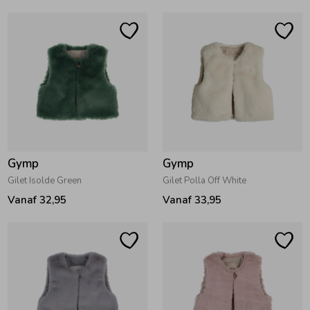
Ondergoed
Blouses
Regenkleding &-laarzen
Blazers & Gilets
Zomeraccessoires
Leggings
Kledingaccessoires
Boxpakjes
Gymp
Gymp
Gilet Isolde Green
Gilet Polla Off White
Vanaf 32,95
Vanaf 33,95
Beenmode
Rompers
Ondergoed
Regenkleding &-laarzen