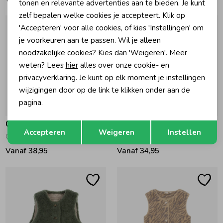
tonen en relevante advertenties aan te bieden. Je kunt
zelf bepalen welke cookies je accepteert. Klik op
'Accepteren' voor alle cookies, of kies 'Instellingen' om
je voorkeuren aan te passen. Wil je alleen
noodzakelijke cookies? Kies dan 'Weigeren'. Meer
weten? Lees
hier
alles over onze cookie- en
privacyverklaring. Je kunt op elk moment je instellingen
wijzigingen door op de link te klikken onder aan de
pagina.
Opslaan
Gymp
Gymp
Terug
Accepteren
Weigeren
Instellen
Gilet Alice Off White - Brown
Gilet Bestie Old Rose
Vanaf 38,95
Vanaf 34,95