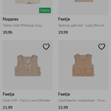
Zwemkleding
Zwemkleding
Cadeaubonnen
Winterjassen
Zwemvesten & Zwembandjes
Winterjassen
Nieuw
Noppies
Feetje
Jassen
Jassen
Haaraccessoires
Zomerjassen
Zomerjassen
Teddy Gilet Whitecap Gray
Spencer gebreid - Lucky Bloombird Offwhite
39,95
29,99
Vesten
Vesten
Kledingaccessoires
Overhemden
Overhemden
Babyaccessoires
Colberts & Gilets
Jurken
Verzorgingsproducten
Boxpakjes
Rokken & Skorts
Beenmode
Feetje
Feetje
Gilet AOP - Fall in Love Offwhite
Gilet fake fur omkeerbaar - Forest Garden Zand
Rompers
Jumpsuits
Winteraccessoires
21,99
22,99