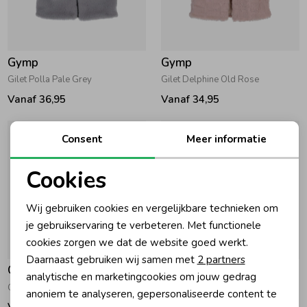
Zomeraccessoires
Gymp
Gymp
Kledingaccessoires
Gilet Polla Pale Grey
Gilet Delphine Old Rose
Vanaf 36,95
Vanaf 34,95
Beenmode
Consent
Meer informatie
Winteraccessoires
Cookies
Noodzakelijke cookies
Wij gebruiken cookies en vergelijkbare technieken om
Personalisatie cookies
je gebruikservaring te verbeteren. Met functionele
cookies zorgen we dat de website goed werkt.
Analytische cookies
Daarnaast gebruiken wij samen met
2 partners
Gymp
Gymp
Marketing cookies
analytische en marketingcookies om jouw gedrag
Gilet Polla Beige
Gilet Isolde Grey
anoniem te analyseren, gepersonaliseerde content te
Vanaf 38,95
Vanaf 38,95