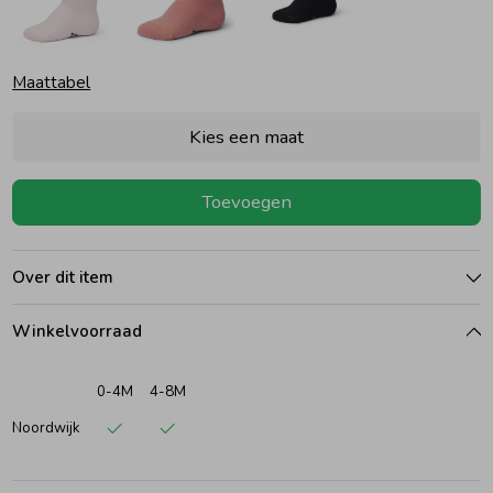
Ondergoed
Blouses
Maattabel
Regenkleding &-laarzen
Blazers & Gilets
Kies een maat
Zomeraccessoires
Leggings
Toevoegen
Kledingaccessoires
Boxpakjes
Over dit item
Beenmode
Rompers
Winkelvoorraad
0-4M
4-8M
Ondergoed
Noordwijk
Regenkleding &-laarzen