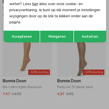
Bonnie Doon
Bonnie Doon
weten? Lees
hier
alles over onze cookie- en
Cable Kniekousen Organic Dark Blue
Twinkling Stars Panty 50 denier Black-Gold
privacyverklaring. Je kunt op elk moment je instellingen
2,97
5,95
6,47
12,95
wijzigingen door op de link te klikken onder aan de
pagina.
Opslaan
Terug
Accepteren
Weigeren
Instellen
-50% korting
-50% korting
Bonnie Doon
Bonnie Doon
Bio Cotton tights Macaroon
Panty Uni 20 denier Sand
7,47
14,95
4,97
9,95