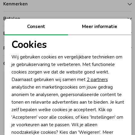
Kenmerken
Zomeraccessoires
Betalen
Consent
Meer informatie
Kledingaccessoires
Bezorgen of ophalen
Cookies
Ruilen en retouren
Noodzakelijke cookies
Beenmode
Wij gebruiken cookies en vergelijkbare technieken om
Personalisatie cookies
Gerelateerde producten
je gebruikservaring te verbeteren. Met functionele
cookies zorgen we dat de website goed werkt.
Winteraccessoires
Analytische cookies
Daarnaast gebruiken wij samen met
2 partners
Marketing cookies
analytische en marketingcookies om jouw gedrag
anoniem te analyseren, gepersonaliseerde content te
tonen en relevante advertenties aan te bieden. Je kunt
zelf bepalen welke cookies je accepteert. Klik op
'Accepteren' voor alle cookies, of kies 'Instellingen' om
je voorkeuren aan te passen. Wil je alleen
-50% korting
-50% korting
noodzakelijke cookies? Kies dan 'Weigeren'. Meer