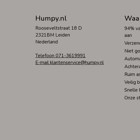
Humpy.nl
Waa
Rooseveltstraat 18 D
94% va
2321BM Leiden
aan
Nederland
Verzen
Niet go
Telefoon 071-3619991
Automa
E-mail klantenservice@humpy.nl
Achter
Ruim a
Veilig 
Snelle 
Onze s