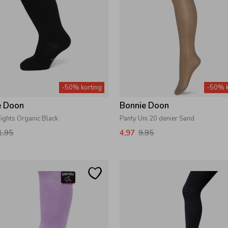
-50% korting
-50% k
e Doon
Bonnie Doon
ights Organic Black
Panty Uni 20 denier Sand
1,95
4,97
9,95