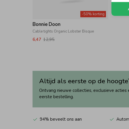
-50% korting
Bonnie Doon
Cable tights Organic Lobster Bisque
6,47
12,95
Altijd als eerste op de hoogte
Ontvang nieuwe collecties, exclusieve acties 
eerste bestelling.
94% beveelt ons aan
Automa