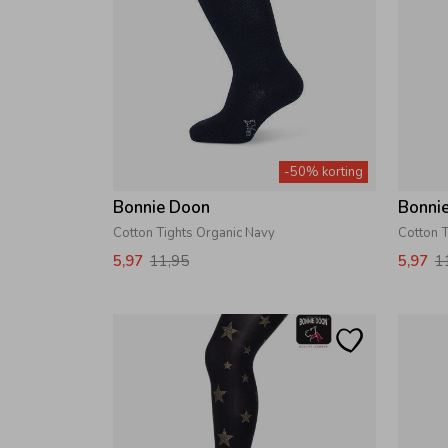
-50% korting
Bonnie Doon
Bonni
Cotton Tights Organic Navy
Cotton T
5,97
11,95
5,97
1