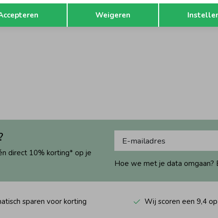
Opslaan
Terug
Accepteren
Weigeren
Instelle
?
én direct 10% korting* op je
Hoe we met je data omgaan? Bek
tisch sparen voor korting
Wij scoren een 9,4 op