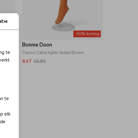
atie
orting
-50% korting
Bonnie Doon
ng te
Classic Cable tights Sudan Brown
erkt.
8,47
16,95
an te
op elk
 de