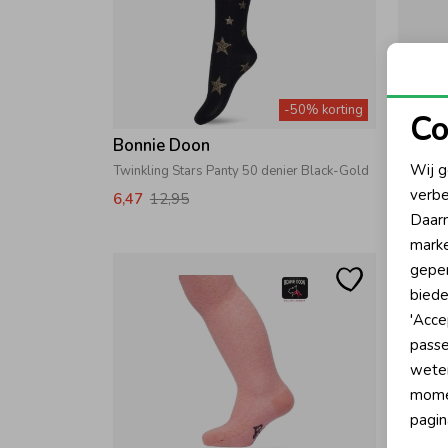
-50% korting
Co
Bonnie Doon
Bonni
N
Wij g
Twinkling Stars Panty 50 denier Black-Gold
Cotton T
verbe
6,47
12,95
5,97
1
A
Daarn
marke
geper
biede
'Acce
passe
wete
momen
pagin