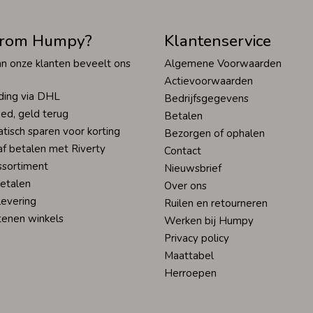
rom Humpy?
Klantenservice
n onze klanten beveelt ons
Algemene Voorwaarden
Actievoorwaarden
ding via DHL
Bedrijfsgegevens
ed, geld terug
Betalen
tisch sparen voor korting
Bezorgen of ophalen
af betalen met Riverty
Contact
ssortiment
Nieuwsbrief
betalen
Over ons
levering
Ruilen en retourneren
tenen winkels
Werken bij Humpy
Privacy policy
Maattabel
Herroepen