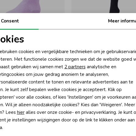
Consent
Meer inform
-50% korting
-50% k
okies
e Doon
Bonnie Doon
oodzakelijke cookies
Personalisatie cookies
ebruiken cookies en vergelijkbare technieken om je gebruikservari
ights Organic Lavender Mist
Bio Cotton tights Navy
teren. Met functionele cookies zorgen we dat de website goed w
1,95
7,47
14,95
nalytische cookies
Marketing cookies
aast gebruiken wij samen met
2 partners
analytische en
tingcookies om jouw gedrag anoniem te analyseren,
sonaliseerde content te tonen en relevante advertenties aan te
n. Je kunt zelf bepalen welke cookies je accepteert. Klik op
pteren' voor alle cookies, of kies 'Instellingen' om je voorkeuren a
n. Wil je alleen noodzakelijke cookies? Kies dan 'Weigeren'. Meer
n? Lees
hier
alles over onze cookie- en privacyverklaring. Je kunt 
t je instellingen wijzigingen door op de link te klikken onder aan
a.