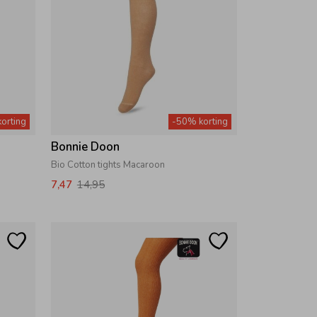
orting
-50% korting
Bonnie Doon
Bio Cotton tights Macaroon
7,47
14,95