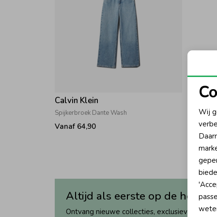
Co
Calvin Klein
N
Wij g
Spijkerbroek Dante Wash
verbe
Vanaf 64,90
A
Daarn
marke
geper
biede
'Acce
Altijd als eerste op de hoogte
passe
wete
Ontvang nieuwe collecties, exclusieve acties 