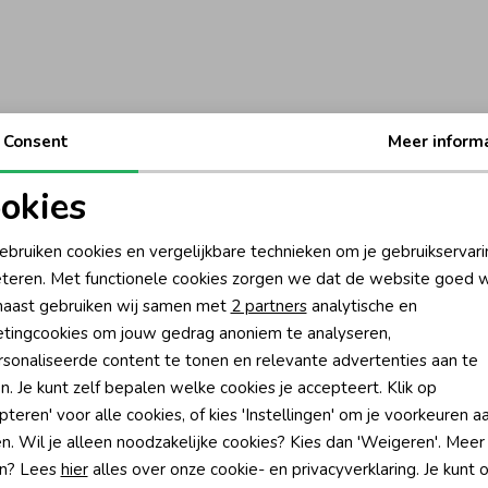
Consent
Meer inform
okies
oodzakelijke cookies
Personalisatie cookies
ebruiken cookies en vergelijkbare technieken om je gebruikservari
teren. Met functionele cookies zorgen we dat de website goed w
nalytische cookies
Marketing cookies
aast gebruiken wij samen met
2 partners
analytische en
tingcookies om jouw gedrag anoniem te analyseren,
sonaliseerde content te tonen en relevante advertenties aan te
n. Je kunt zelf bepalen welke cookies je accepteert. Klik op
pteren' voor alle cookies, of kies 'Instellingen' om je voorkeuren a
?
n. Wil je alleen noodzakelijke cookies? Kies dan 'Weigeren'. Meer
n? Lees
hier
alles over onze cookie- en privacyverklaring. Je kunt 
én direct 10% korting* op je