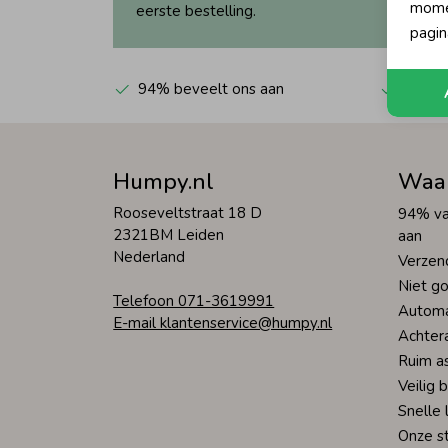
momen
eerste bestelling.
pagin
94% beveelt ons aan
Automa
Humpy.nl
Waa
Rooseveltstraat 18 D
94% va
2321BM Leiden
aan
Nederland
Verzen
Niet go
Telefoon 071-3619991
Automa
E-mail klantenservice@humpy.nl
Achter
Ruim a
Veilig 
Snelle 
Onze s