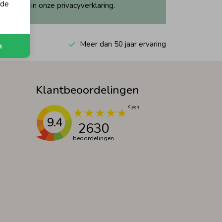
 de
ijk dit in onze privacyverklaring.
 Kiyoh
Meer dan 50 jaar ervaring
n
Klantbeoordelingen
9.4
2630
beoordelingen