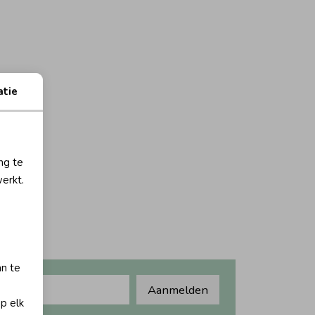
atie
ng te
erkt.
an te
Aanmelden
op elk