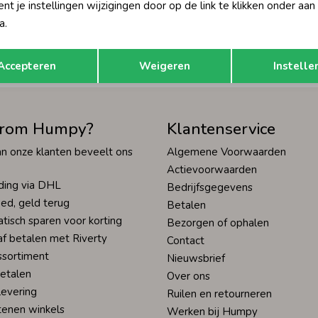
t je instellingen wijzigingen door op de link te klikken onder aan
Hoe we met je data omgaan? Bek
a.
Opslaan
Terug
tisch sparen voor korting
Wij scoren een 9,4 op
Accepteren
Weigeren
Instelle
rom Humpy?
Klantenservice
n onze klanten beveelt ons
Algemene Voorwaarden
Actievoorwaarden
ding via DHL
Bedrijfsgegevens
ed, geld terug
Betalen
tisch sparen voor korting
Bezorgen of ophalen
af betalen met Riverty
Contact
ssortiment
Nieuwsbrief
betalen
Over ons
levering
Ruilen en retourneren
tenen winkels
Werken bij Humpy