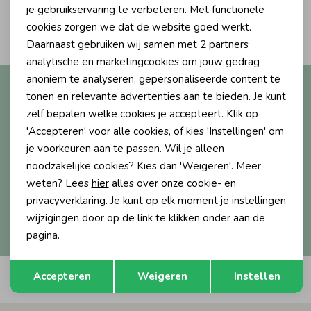
Personalisatie cookies
je gebruikservaring te verbeteren. Met functionele
2
Ondergoed
Blouses
cookies zorgen we dat de website goed werkt.
Filters
Analytische cookies
Daarnaast gebruiken wij samen met
2 partners
Marketing cookies
analytische en marketingcookies om jouw gedrag
Regenkleding &-laarzen
Blazers & Gilets
anoniem te analyseren, gepersonaliseerde content te
Altijd als eerste op de hoogte?
tonen en relevante advertenties aan te bieden. Je kunt
Ontvang nieuwe collecties, exclusieve acties én direct
zelf bepalen welke cookies je accepteert. Klik op
Zomeraccessoires
Leggings
10% korting* op je eerste bestelling.
'Accepteren' voor alle cookies, of kies 'Instellingen' om
je voorkeuren aan te passen. Wil je alleen
Kledingaccessoires
Boxpakjes
noodzakelijke cookies? Kies dan 'Weigeren'. Meer
weten? Lees
hier
alles over onze cookie- en
Aanmelden
privacyverklaring. Je kunt op elk moment je instellingen
Beenmode
Rompers
wijzigingen door op de link te klikken onder aan de
Hoe we met je data omgaan? Bekijk dit in onze
privacyverklaring.
pagina.
Ondergoed
Opslaan
Terug
Accepteren
Weigeren
Instellen
Automatisch sparen voor korting
Regenkleding &-laarzen