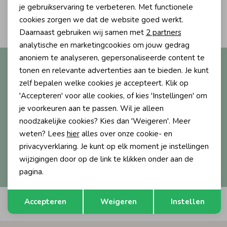
Personalisatie cookies
je gebruikservaring te verbeteren. Met functionele
2
Ondergoed
Blouses
cookies zorgen we dat de website goed werkt.
Filters
Analytische cookies
Daarnaast gebruiken wij samen met
2 partners
Marketing cookies
analytische en marketingcookies om jouw gedrag
Regenkleding &-laarzen
Blazers & Gilets
anoniem te analyseren, gepersonaliseerde content te
Altijd als eerste op de hoogte?
tonen en relevante advertenties aan te bieden. Je kunt
Ontvang nieuwe collecties, exclusieve acties én direct
zelf bepalen welke cookies je accepteert. Klik op
Zomeraccessoires
Leggings
10% korting* op je eerste bestelling.
'Accepteren' voor alle cookies, of kies 'Instellingen' om
je voorkeuren aan te passen. Wil je alleen
Kledingaccessoires
Boxpakjes
noodzakelijke cookies? Kies dan 'Weigeren'. Meer
weten? Lees
hier
alles over onze cookie- en
Aanmelden
privacyverklaring. Je kunt op elk moment je instellingen
Beenmode
Rompers
wijzigingen door op de link te klikken onder aan de
Hoe we met je data omgaan? Bekijk dit in onze
privacyverklaring.
pagina.
Ondergoed
Opslaan
Terug
Accepteren
Weigeren
Instellen
Automatisch sparen voor korting
Regenkleding &-laarzen