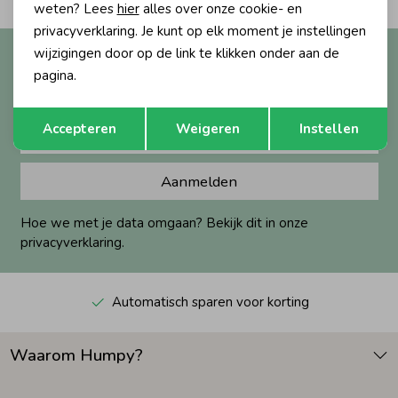
weten? Lees
hier
alles over onze cookie- en
privacyverklaring. Je kunt op elk moment je instellingen
Zomeraccessoires
wijzigingen door op de link te klikken onder aan de
Altijd als eerste op de hoogte?
pagina.
Ontvang nieuwe collecties, exclusieve acties én direct
Kledingaccessoires
10% korting* op je eerste bestelling.
Opslaan
Terug
Accepteren
Weigeren
Instellen
Beenmode
Aanmelden
Winteraccessoires
Hoe we met je data omgaan? Bekijk dit in onze
privacyverklaring.
Automatisch sparen voor korting
Waarom Humpy?