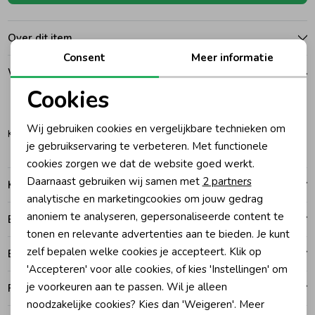
Ondergoed
Blouses
Over dit item
Consent
Meer informatie
Winkelvoorraad
Regenkleding &-laarzen
Blazers & Gilets
Cookies
140
Noodzakelijke cookies
Zomeraccessoires
Leggings
Wij gebruiken cookies en vergelijkbare technieken om
Katwijk
Personalisatie cookies
je gebruikservaring te verbeteren. Met functionele
cookies zorgen we dat de website goed werkt.
Kledingaccessoires
Boxpakjes
Analytische cookies
Daarnaast gebruiken wij samen met
2 partners
Kenmerken
Marketing cookies
analytische en marketingcookies om jouw gedrag
Beenmode
Rompers
anoniem te analyseren, gepersonaliseerde content te
Betalen
tonen en relevante advertenties aan te bieden. Je kunt
zelf bepalen welke cookies je accepteert. Klik op
Bezorgen of ophalen
Ondergoed
'Accepteren' voor alle cookies, of kies 'Instellingen' om
je voorkeuren aan te passen. Wil je alleen
Ruilen en retouren
Regenkleding &-laarzen
noodzakelijke cookies? Kies dan 'Weigeren'. Meer