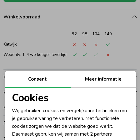
Ondergoed
Blouses
Winkelvoorraad
Regenkleding &-laarzen
Blazers & Gilets
92
98
104
140
Katwijk
Zomeraccessoires
Leggings
Webonly: 1-4 werkdagen levertijd
Kledingaccessoires
Boxpakjes
Kenmerken
Consent
Meer informatie
Betalen
Beenmode
Rompers
Cookies
Noodzakelijke cookies
Bezorgen of ophalen
Wij gebruiken cookies en vergelijkbare technieken om
Ondergoed
Personalisatie cookies
je gebruikservaring te verbeteren. Met functionele
Ruilen en retouren
cookies zorgen we dat de website goed werkt.
Analytische cookies
Regenkleding &-laarzen
Daarnaast gebruiken wij samen met
2 partners
Gerelateerde producten