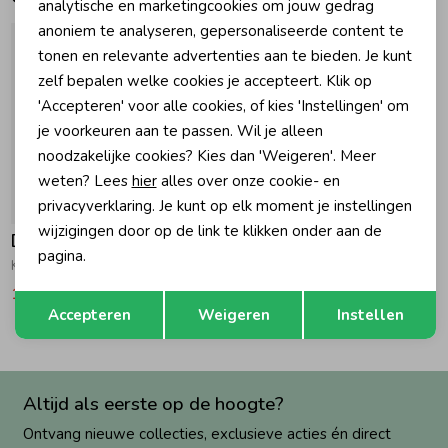
Marketing cookies
analytische en marketingcookies om jouw gedrag
anoniem te analyseren, gepersonaliseerde content te
Zomeraccessoires
tonen en relevante advertenties aan te bieden. Je kunt
zelf bepalen welke cookies je accepteert. Klik op
'Accepteren' voor alle cookies, of kies 'Instellingen' om
Kledingaccessoires
je voorkeuren aan te passen. Wil je alleen
noodzakelijke cookies? Kies dan 'Weigeren'. Meer
Beenmode
weten? Lees
hier
alles over onze cookie- en
privacyverklaring. Je kunt op elk moment je instellingen
-50% korting
wijzigingen door op de link te klikken onder aan de
Daily7
Winteraccessoires
pagina.
Korte broek Denim Light Denim Blue
17,47
34,95
Opslaan
Terug
Accepteren
Weigeren
Instellen
Altijd als eerste op de hoogte?
Ontvang nieuwe collecties, exclusieve acties én direct