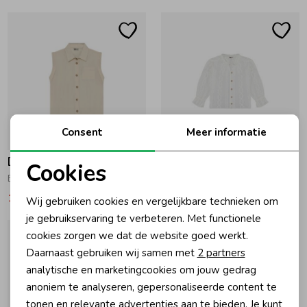
Ondergoed
Blouses
Regenkleding &-laarzen
Blazers & Gilets
Zomeraccessoires
Leggings
Consent
Meer informatie
-50% korting
-50% korting
Kledingaccessoires
Boxpakjes
Daily7
Daily7
Cookies
Blouse Backprint Sandshell
Blouse Fancy Egret
Noodzakelijke cookies
17,47
34,95
22,47
44,95
Wij gebruiken cookies en vergelijkbare technieken om
Beenmode
Rompers
Personalisatie cookies
je gebruikservaring te verbeteren. Met functionele
cookies zorgen we dat de website goed werkt.
Analytische cookies
Ondergoed
Daarnaast gebruiken wij samen met
2 partners
Marketing cookies
analytische en marketingcookies om jouw gedrag
anoniem te analyseren, gepersonaliseerde content te
Regenkleding &-laarzen
tonen en relevante advertenties aan te bieden. Je kunt