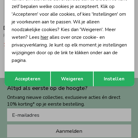
zelf bepalen welke cookies je accepteert. Klik op
Zomeraccessoires
'Accepteren' voor alle cookies, of kies 'Instellingen' om
-50% korting
je voorkeuren aan te passen. Wil je alleen
Daily7
noodzakelijke cookies? Kies dan 'Weigeren'. Meer
Kledingaccessoires
Ruffle Blouse Reed Yellow
weten? Lees
hier
alles over onze cookie- en
19,97
39,95
privacyverklaring. Je kunt op elk moment je instellingen
wijzigingen door op de link te klikken onder aan de
Beenmode
2
pagina.
Filters
Opslaan
Terug
Winteraccessoires
Accepteren
Weigeren
Instellen
Altijd als eerste op de hoogte?
Ontvang nieuwe collecties, exclusieve acties én direct
10% korting* op je eerste bestelling.
Aanmelden