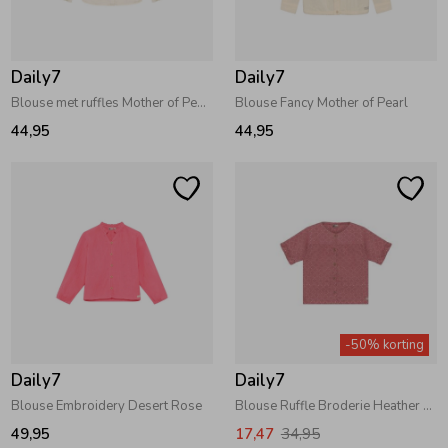
Zwemkleding
Zwemkleding
Cadeaubonnen
Winterjassen
Zwemvesten & Zwembandjes
Winterjassen
Daily7
Daily7
Jassen
Jassen
Haaraccessoires
Zomerjassen
Zomerjassen
Blouse met ruffles Mother of Pearl
Blouse Fancy Mother of Pearl
44,95
44,95
Vesten
Vesten
Kledingaccessoires
Overhemden
Overhemden
Babyaccessoires
Colberts & Gilets
Jurken
Verzorgingsproducten
-50% korting
Boxpakjes
Rokken & Skorts
Beenmode
Daily7
Daily7
Blouse Embroidery Desert Rose
Blouse Ruffle Broderie Heather Rose
Rompers
Jumpsuits
Winteraccessoires
49,95
17,47
34,95