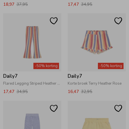
18,97
37,95
17,47
34,95
-50% korting
-50% korting
Daily7
Daily7
Flared Legging Striped Heather Rose
Korte broek Terry Heather Rose
17,47
34,95
16,47
32,95