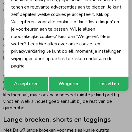
dagen. Combineer een opvallende broek met een rustig shirt
tonen en relevante advertenties aan te bieden. Je kunt
of laat kleuren uit de print terugkomen in het bovenstuk.
zelf bepalen welke cookies je accepteert. Klik op
Flared, barrel fit en mom fit broeken
'Accepteren' voor alle cookies, of kies 'Instellingen' om
je voorkeuren aan te passen. Wil je alleen
De pasvorm bepaalt voor een groot deel hoe een Daily7
noodzakelijke cookies? Kies dan 'Weigeren'. Meer
meisjes broek valt. Een flared model sluit bovenaan meer aan
weten? Lees
hier
alles over onze cookie- en
en loopt vanaf het onderbeen wijder uit. Dit geeft de broek
privacyverklaring. Je kunt op elk moment je instellingen
een herkenbare vorm die goed combineert met een T-shirt,
blouse of sweater.
wijzigingen door op de link te klikken onder aan de
pagina.
Een barrel fit heeft een rondere, ruimere vorm rond de benen
en loopt richting de enkels weer smaller toe. De mom fit valt
Opslaan
Terug
ruimer rond het bovenste deel en loopt vervolgens rechter
Accepteren
Weigeren
Instellen
naar beneden. Kijk bij het kiezen niet alleen naar de
kledingmaat, maar ook naar hoeveel ruimte je kind prettig
vindt en welk silhouet goed aansluit bij de rest van de
garderobe.
Lange broeken, shorts en leggings
Met
Daily7 lange broeken voor meisjes
kun je outfits