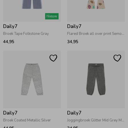
Zwemkleding
Zwemkleding
Cadeaubonnen
Winterjassen
Zwemvesten & Zwembandjes
Winterjassen
Nieuw
Daily7
Daily7
Jassen
Jassen
Haaraccessoires
Zomerjassen
Zomerjassen
Broek Tape Folkstone Gray
Flared Broek all over print Semolina
44,95
34,95
Vesten
Vesten
Kledingaccessoires
Overhemden
Overhemden
Babyaccessoires
Colberts & Gilets
Jurken
Verzorgingsproducten
Boxpakjes
Rokken & Skorts
Beenmode
Daily7
Daily7
Rompers
Jumpsuits
Winteraccessoires
Broek Coated Metallic Silver
Joggingbroek Glitter Mid Grey Melange