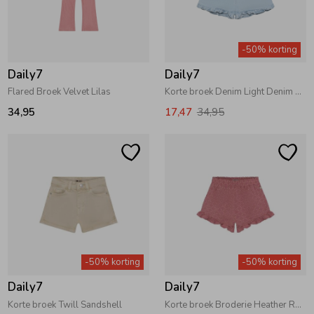
Zomeraccessoires
-50% korting
Daily7
Daily7
Kledingaccessoires
Flared Broek Velvet Lilas
Korte broek Denim Light Denim Blue
34,95
17,47
34,95
Beenmode
Winteraccessoires
-50% korting
-50% korting
Daily7
Daily7
Korte broek Twill Sandshell
Korte broek Broderie Heather Rose