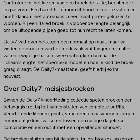
Controleer bij het kiezen van een broek de taille, beenlengte
en pasvorm. Een barrel fit of mom fit hoort ruimer te vallen en
hoeft daarom niet automatisch een maat groter gekozen te
worden. Bij een flared broek is voldoende lengte belangrijk
om de uitlopende pijpen goed tot hun recht te laten komen.
Daily7 valt over het algemeen normaal op maat, maar wij
vinden de broeken van het merk vaak wat langer en smaller
vallen. Twijfel je tussen twee maten, kijk dan naar de
lichaamslengte, het specifieke model en hoe je kind de broek
graag draagt. De Daily7-maattabel geeft hierbij extra
houvast.
Over Daily7 meisjesbroeken
Binnen de
Daily7 kinderkleding
collectie spelen broeken een
belangrijke rol bij het samenstellen van complete outfits.
Verschillende kleuren, prints, structuren en pasvormen zorgen
ervoor dat je kunt wisselen tussen een rustige dagelijkse
combinatie en een outfit met een opvallender silhouet.
De broeken sluiten aan bij de shirts, truien, blouses, jassen en