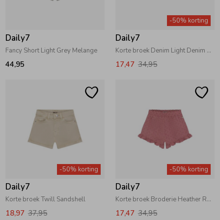
Zwemkleding
Zwemkleding
Cadeaubonnen
Winterjassen
Zwemvesten & Zwembandjes
Winterjassen
-50% korting
Daily7
Daily7
Jassen
Jassen
Haaraccessoires
Zomerjassen
Zomerjassen
Fancy Short Light Grey Melange
Korte broek Denim Light Denim Blue
44,95
17,47
34,95
Vesten
Vesten
Kledingaccessoires
Overhemden
Overhemden
Babyaccessoires
Colberts & Gilets
Jurken
Verzorgingsproducten
-50% korting
-50% korting
Boxpakjes
Rokken & Skorts
Beenmode
Daily7
Daily7
Korte broek Twill Sandshell
Korte broek Broderie Heather Rose
Rompers
Jumpsuits
Winteraccessoires
18,97
37,95
17,47
34,95