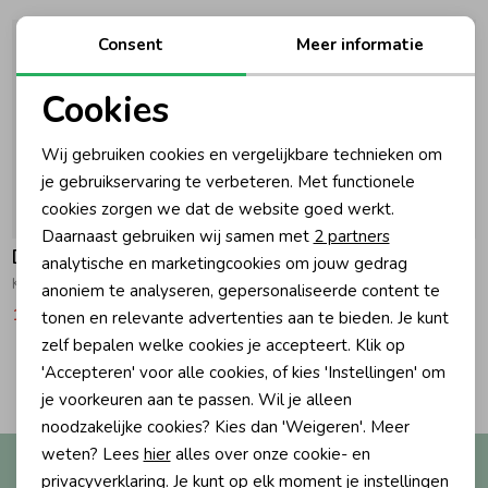
Ondergoed
Blouses
Consent
Meer informatie
Cookies
Regenkleding &-laarzen
Blazers & Gilets
Noodzakelijke cookies
Wij gebruiken cookies en vergelijkbare technieken om
Personalisatie cookies
je gebruikservaring te verbeteren. Met functionele
Zomeraccessoires
Leggings
cookies zorgen we dat de website goed werkt.
Analytische cookies
-50% korting
-50% korting
Daarnaast gebruiken wij samen met
2 partners
Kledingaccessoires
Boxpakjes
Daily7
Daily7
Marketing cookies
analytische en marketingcookies om jouw gedrag
Korte broek Terry Heather Rose
Sweat Shorts Reed Yellow
anoniem te analyseren, gepersonaliseerde content te
16,47
32,95
14,97
29,95
tonen en relevante advertenties aan te bieden. Je kunt
Beenmode
Rompers
zelf bepalen welke cookies je accepteert. Klik op
2
'Accepteren' voor alle cookies, of kies 'Instellingen' om
Filters
Ondergoed
je voorkeuren aan te passen. Wil je alleen
noodzakelijke cookies? Kies dan 'Weigeren'. Meer
weten? Lees
hier
alles over onze cookie- en
Altijd als eerste op de hoogte?
Regenkleding &-laarzen
privacyverklaring. Je kunt op elk moment je instellingen