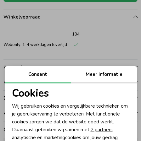
Ondergoed
Blouses
Winkelvoorraad
Regenkleding &-laarzen
Blazers & Gilets
104
Webonly: 1-4 werkdagen levertijd
Zomeraccessoires
Leggings
Kenmerken
Kledingaccessoires
Boxpakjes
Consent
Meer informatie
Betalen
Cookies
Beenmode
Rompers
Bezorgen of ophalen
Noodzakelijke cookies
Wij gebruiken cookies en vergelijkbare technieken om
Personalisatie cookies
Ruilen en retouren
je gebruikservaring te verbeteren. Met functionele
Ondergoed
cookies zorgen we dat de website goed werkt.
Analytische cookies
Gerelateerde producten
Daarnaast gebruiken wij samen met
2 partners
Regenkleding &-laarzen
Marketing cookies
analytische en marketingcookies om jouw gedrag