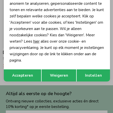
anoniem te analyseren, gepersonaliseerde content te
tonen en relevante advertenties aan te bieden. Je kunt
Zomeraccessoires
zelf bepalen welke cookies je accepteert. Klik op
'Accepteren' voor alle cookies, of kies 'Instellingen' om
Kledingaccessoires
je voorkeuren aan te passen. Wil je alleen
noodzakelijke cookies? Kies dan 'Weigeren'. Meer
weten? Lees
hier
alles over onze cookie- en
-50% korting
-50% korting
Beenmode
privacyverklaring. Je kunt op elk moment je instellingen
Daily7
Daily7
wijzigingen door op de link te klikken onder aan de
Sweater Print Reed Yellow
Blouse Backprint Sandshell
pagina.
Winteraccessoires
19,97
39,95
17,47
34,95
Opslaan
Terug
Accepteren
Weigeren
Instellen
Altijd als eerste op de hoogte?
Ontvang nieuwe collecties, exclusieve acties én direct
10% korting* op je eerste bestelling.