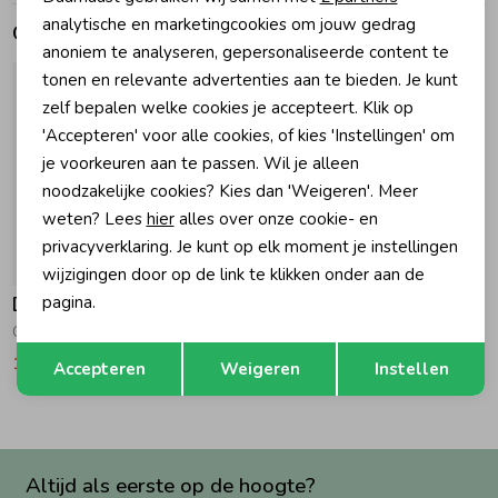
Marketing cookies
analytische en marketingcookies om jouw gedrag
Gerelateerde producten
Zomeraccessoires
anoniem te analyseren, gepersonaliseerde content te
tonen en relevante advertenties aan te bieden. Je kunt
zelf bepalen welke cookies je accepteert. Klik op
Kledingaccessoires
'Accepteren' voor alle cookies, of kies 'Instellingen' om
je voorkeuren aan te passen. Wil je alleen
noodzakelijke cookies? Kies dan 'Weigeren'. Meer
Beenmode
weten? Lees
hier
alles over onze cookie- en
privacyverklaring. Je kunt op elk moment je instellingen
-50% korting
Winteraccessoires
wijzigingen door op de link te klikken onder aan de
pagina.
Daily7
Cap Allover Print Latte Sand
Opslaan
Terug
10,75
21,50
Accepteren
Weigeren
Instellen
Altijd als eerste op de hoogte?