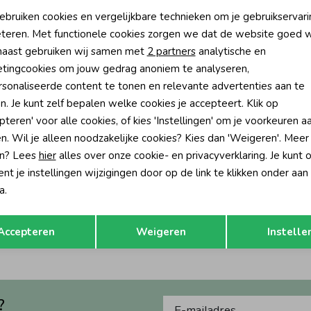
oodzakelijke cookies
Personalisatie cookies
ebruiken cookies en vergelijkbare technieken om je gebruikservari
teren. Met functionele cookies zorgen we dat de website goed w
nalytische cookies
Marketing cookies
aast gebruiken wij samen met
2 partners
analytische en
tingcookies om jouw gedrag anoniem te analyseren,
sonaliseerde content te tonen en relevante advertenties aan te
n. Je kunt zelf bepalen welke cookies je accepteert. Klik op
pteren' voor alle cookies, of kies 'Instellingen' om je voorkeuren a
n. Wil je alleen noodzakelijke cookies? Kies dan 'Weigeren'. Meer
n? Lees
hier
alles over onze cookie- en privacyverklaring. Je kunt 
-50% korting
-50% k
t je instellingen wijzigingen door op de link te klikken onder aan
7
Daily7
a.
okje Light Blue Denim
Korte broek Denim Light Denim Blu
Opslaan
Terug
44,95
17,47
34,95
Accepteren
Weigeren
Instelle
?