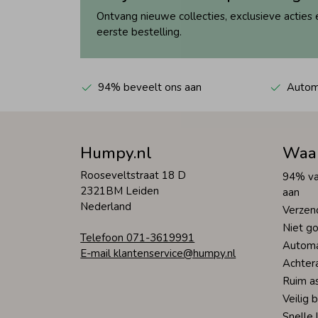
Ontvang nieuwe collecties, exclusieve acties 
eerste bestelling.
94% beveelt ons aan
Automa
Humpy.nl
Waa
Rooseveltstraat 18 D
94% va
2321BM Leiden
aan
Nederland
Verzen
Niet go
Telefoon 071-3619991
Automa
E-mail klantenservice@humpy.nl
Achter
Ruim a
Veilig 
Snelle 