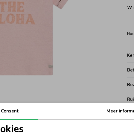
Wi
Noo
Ke
Be
Be
Rui
Consent
Meer inform
okies