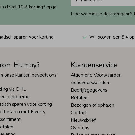
én direct 10% korting* op je
Hoe we met je data omgaan? Bek
tisch sparen voor korting
Wij scoren een 9,4 op
rom Humpy?
Klantenservice
n onze klanten beveelt ons
Algemene Voorwaarden
Actievoorwaarden
ding via DHL
Bedrijfsgegevens
ed, geld terug
Betalen
tisch sparen voor korting
Bezorgen of ophalen
af betalen met Riverty
Contact
ssortiment
Nieuwsbrief
betalen
Over ons
levering