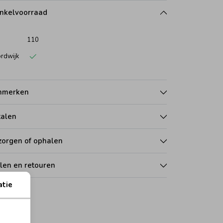
nkelvoorraad
110
rdwijk
nmerken
talen
zorgen of ophalen
len en retouren
atie