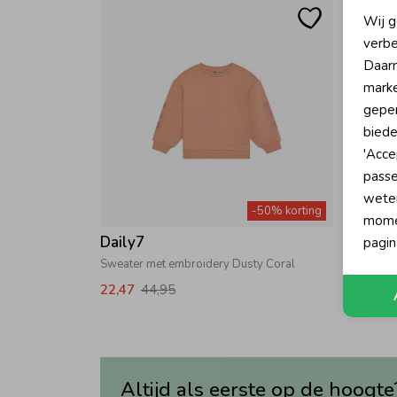
N
Wij g
verbe
A
Daarn
marke
geper
biede
'Acce
passe
wete
-50% korting
momen
Daily7
Daily
pagin
Sweater met embroidery Dusty Coral
Spijkerr
22,47
44,95
22,47
Altijd als eerste op de hoogte