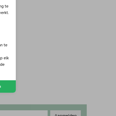
ng te
erkt.
an te
op elk
orting
 de
e
n
Aanmelden