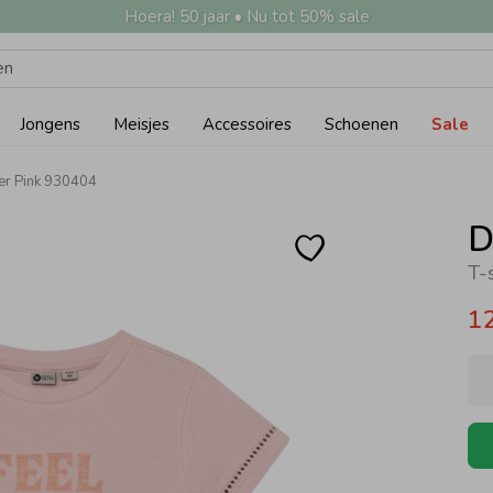
Hoera! 50 jaar • Nu tot 50% sale
Jongens
Meisjes
Accessoires
Schoenen
Sale
ver Pink 930404
D
T-
1