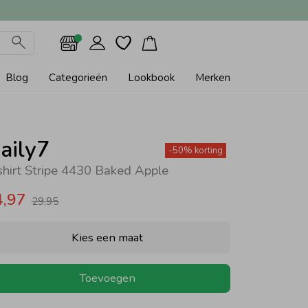
Blog
Categorieën
Lookbook
Merken
aily7
-50% korting
shirt Stripe 4430 Baked Apple
4,97
29,95
Kies een maat
Toevoegen