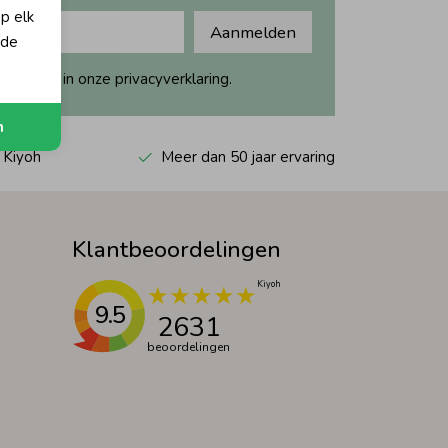
op elk
Aanmelden
 de
ijk dit in onze privacyverklaring.
n
 Kiyoh
Meer dan 50 jaar ervaring
Klantbeoordelingen
9.5
2631
beoordelingen