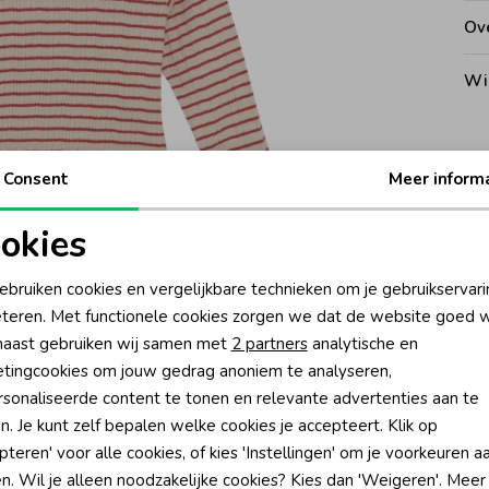
Ove
Wi
Kat
Consent
Meer inform
okies
Ke
oodzakelijke cookies
Personalisatie cookies
ebruiken cookies en vergelijkbare technieken om je gebruikservari
Be
teren. Met functionele cookies zorgen we dat de website goed w
nalytische cookies
Marketing cookies
aast gebruiken wij samen met
2 partners
analytische en
Be
tingcookies om jouw gedrag anoniem te analyseren,
sonaliseerde content te tonen en relevante advertenties aan te
Rui
n. Je kunt zelf bepalen welke cookies je accepteert. Klik op
pteren' voor alle cookies, of kies 'Instellingen' om je voorkeuren a
n. Wil je alleen noodzakelijke cookies? Kies dan 'Weigeren'. Meer