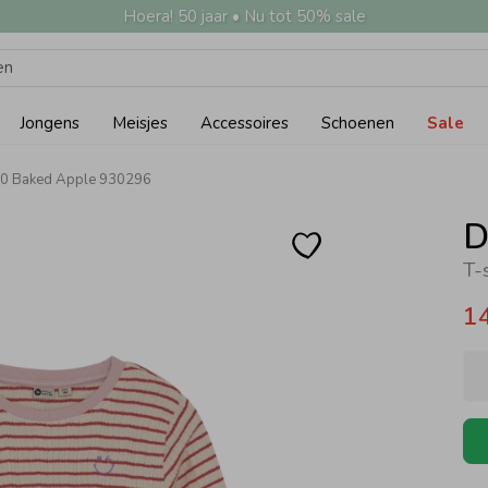
Hoera! 50 jaar • Nu tot 50% sale
Jongens
Meisjes
Accessoires
Schoenen
Sale
430 Baked Apple 930296
D
T-
1