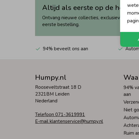
wete
Altijd als eerste op de hoogte
momen
Ontvang nieuwe collecties, exclusieve acties 
pagin
eerste bestelling.
94% beveelt ons aan
Automa
Humpy.nl
Waa
Rooseveltstraat 18 D
94% va
2321BM Leiden
aan
Nederland
Verzen
Niet go
Telefoon 071-3619991
Automa
E-mail klantenservice@humpy.nl
Achter
Ruim a