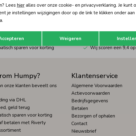
n? Lees
hier
alles over onze cookie- en privacyverklaring. Je kunt 
?
t je instellingen wijzigingen door op de link te klikken onder aan
én direct 10% korting* op je
a.
Hoe we met je data omgaan? Bek
Opslaan
Terug
Accepteren
Weigeren
Instelle
tisch sparen voor korting
Wij scoren een 9,4 op
rom Humpy?
Klantenservice
n onze klanten beveelt ons
Algemene Voorwaarden
Actievoorwaarden
ding via DHL
Bedrijfsgegevens
ed, geld terug
Betalen
tisch sparen voor korting
Bezorgen of ophalen
af betalen met Riverty
Contact
ssortiment
Nieuwsbrief