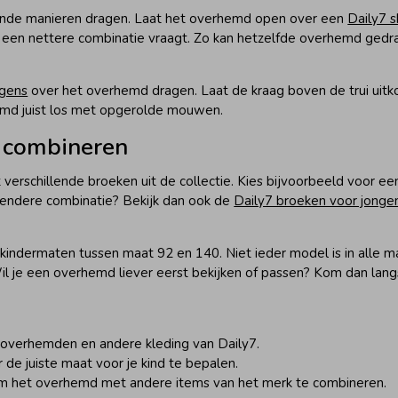
lende manieren dragen. Laat het overhemd open over een
Daily7 s
en nettere combinatie vraagt. Zo kan hetzelfde overhemd gedrag
ngens
over het overhemd dragen. Laat de kraag boven de trui uit
md juist los met opgerolde mouwen.
 combineren
erschillende broeken uit de collectie. Kies bijvoorbeeld voor e
llendere combinatie? Bekijk dan ook de
Daily7 broeken voor jonge
 kindermaten tussen maat 92 en 140. Niet ieder model is in alle m
l je een overhemd liever eerst bekijken of passen? Kom dan langs
 overhemden en andere kleding van Daily7.
de juiste maat voor je kind te bepalen.
 het overhemd met andere items van het merk te combineren.