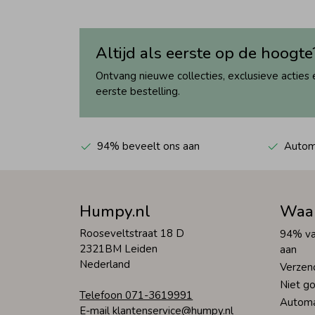
Altijd als eerste op de hoogte
Ontvang nieuwe collecties, exclusieve acties 
eerste bestelling.
94% beveelt ons aan
Automa
Humpy.nl
Waa
Rooseveltstraat 18 D
94% va
2321BM Leiden
aan
Nederland
Verzen
Niet go
Telefoon 071-3619991
Automa
E-mail klantenservice@humpy.nl