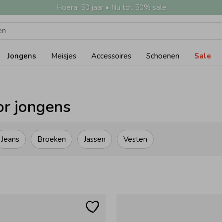
Hoera! 50 jaar • Nu tot 50% sale
Jongens
Meisjes
Accessoires
Schoenen
Sale
r jongens
Jeans
Broeken
Jassen
Vesten