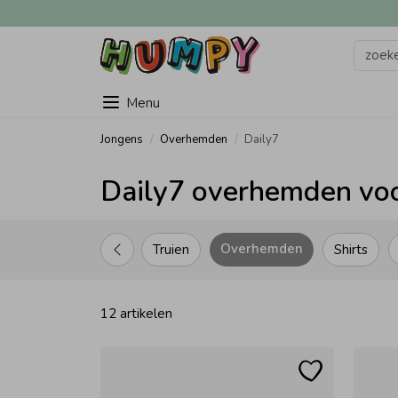
Menu
Jongens
Overhemden
Daily7
Daily7 overhemden voo
Overhemden
Truien
Shirts
12 artikelen