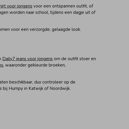
hirt voor jongens
voor een ontspannen outfit, of
en worden naar school, tijdens een dagje uit of
komen voor een verzorgde, gelaagde look.
en
Daily7 jeans voor jongens
om de outfit stoer en
ns
, waaronder gekleurde broeken,
aten beschikbaar, dus controleer op de
 bij Humpy in Katwijk of Noordwijk.