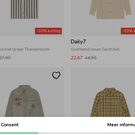
-50% korting
-50% k
7
Daily7
d met streep Thunderstorm
Overhemd linnen Sandshell
37,95
22,47
44,95
Consent
Meer inform