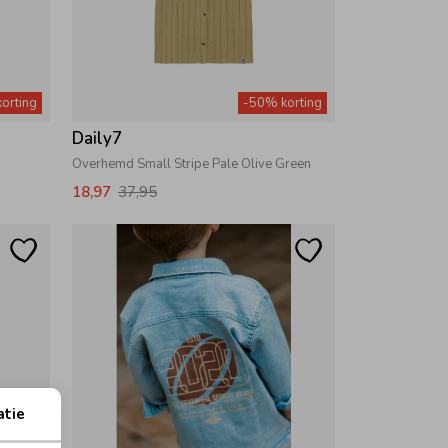
orting
-50% korting
Daily7
Overhemd Small Stripe Pale Olive Green
18,97
37,95
atie