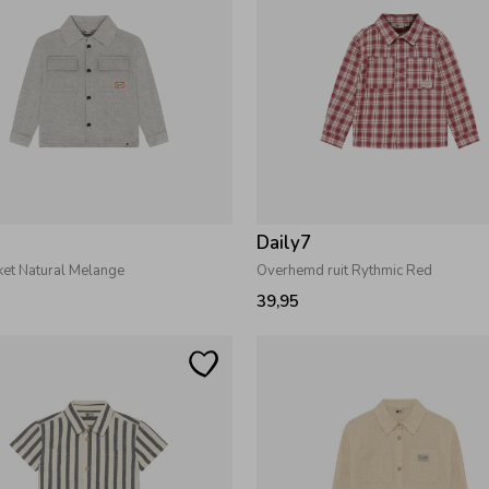
7
Daily7
cket Natural Melange
Overhemd ruit Rythmic Red
39,95