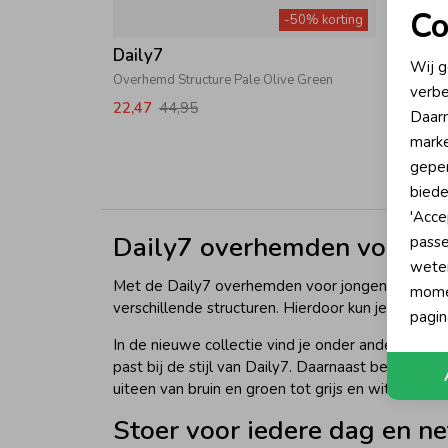
Co
-50% korting
N
Daily7
Daily
Wij g
Overhemd Structure Pale Olive Green
Overhem
verbe
A
22,47
44,95
19,97
Daarn
marke
geper
biede
'Acce
Daily7 overhemden voor jo
passe
wete
Met de Daily7 overhemden voor jongens geef je ee
momen
verschillende structuren. Hierdoor kun je kiezen
pagin
In de nieuwe collectie vind je onder andere het 
past bij de stijl van Daily7. Daarnaast bestaat 
uiteen van bruin en groen tot grijs en wit.
Stoer voor iedere dag en ne