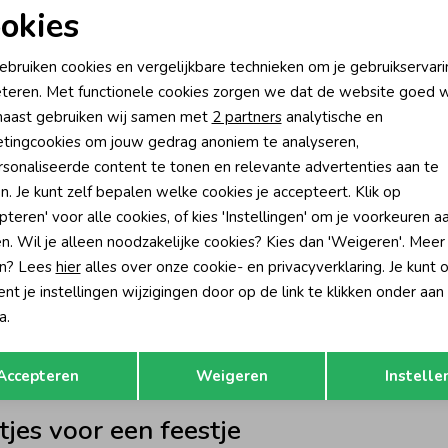
okies
-50% korting
-50% k
oodzakelijke cookies
Personalisatie cookies
7
Daily7
ebruiken cookies en vergelijkbare technieken om je gebruikservari
d Small Stripe Egret
Overhemd Check Print 3011 Light C
teren. Met functionele cookies zorgen we dat de website goed w
nalytische cookies
Marketing cookies
39,95
22,47
44,95
aast gebruiken wij samen met
2 partners
analytische en
tingcookies om jouw gedrag anoniem te analyseren,
sonaliseerde content te tonen en relevante advertenties aan te
n. Je kunt zelf bepalen welke cookies je accepteert. Klik op
pteren' voor alle cookies, of kies 'Instellingen' om je voorkeuren a
ngens
n. Wil je alleen noodzakelijke cookies? Kies dan 'Weigeren'. Meer
n? Lees
hier
alles over onze cookie- en privacyverklaring. Je kunt 
n alledaagse outfit gemakkelijk iets extra’s. De collectie bestaa
t je instellingen wijzigingen door op de link te klikken onder aan
 voor een opvallend overhemd of juist voor een rustiger model dat
a.
Fancy ruitoverhemd in de warme kleur Ginger Root. De ruit geeft 
Opslaan
Terug
het assortiment uit gestreepte overhemden en modellen met een su
Accepteren
Weigeren
Instelle
tjes voor een feestje