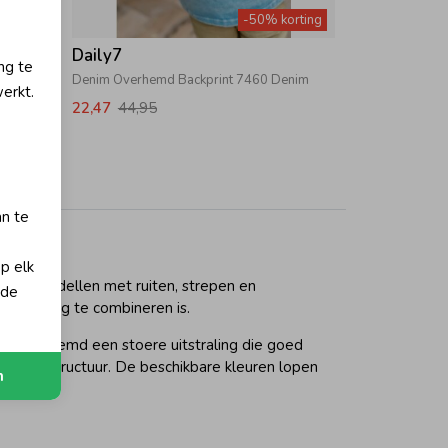
orting
-50% korting
Daily7
ng te
hestnut
Denim Overhemd Backprint 7460 Denim
erkt.
22,47
44,95
an te
op elk
t uit modellen met ruiten, strepen en
 de
 eenvoudig te combineren is.
het overhemd een stoere uitstraling die goed
btiele structuur. De beschikbare kleuren lopen
n