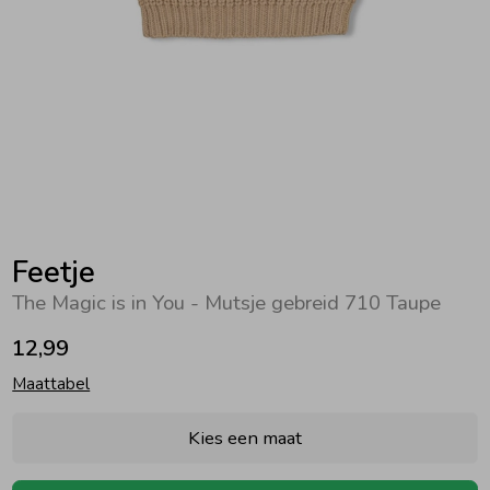
Zwemkleding
Zwemkleding
Cadeaubonnen
Winterjassen
Zwemvesten & Zwembandjes
Winterjassen
Jassen
Jassen
Haaraccessoires
Zomerjassen
Zomerjassen
Vesten
Vesten
Kledingaccessoires
Overhemden
Overhemden
Babyaccessoires
Feetje
The Magic is in You - Mutsje gebreid 710 Taupe
Colberts & Gilets
Jurken
Verzorgingsproducten
12,99
Maattabel
Boxpakjes
Rokken & Skorts
Beenmode
Kies een maat
Rompers
Jumpsuits
Winteraccessoires