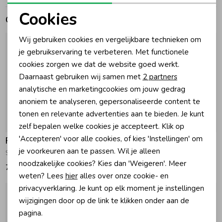
Cookies
Gerelateerde producten
Zomeraccessoires
Noodzakelijke cookies
Wij gebruiken cookies en vergelijkbare technieken om
Personalisatie cookies
je gebruikservaring te verbeteren. Met functionele
Kledingaccessoires
cookies zorgen we dat de website goed werkt.
Analytische cookies
Daarnaast gebruiken wij samen met
2 partners
Beenmode
Marketing cookies
analytische en marketingcookies om jouw gedrag
anoniem te analyseren, gepersonaliseerde content te
tonen en relevante advertenties aan te bieden. Je kunt
Winteraccessoires
zelf bepalen welke cookies je accepteert. Klik op
'Accepteren' voor alle cookies, of kies 'Instellingen' om
Feetje
Feetje
je voorkeuren aan te passen. Wil je alleen
Sjaal AOP - Lucky Bloombird Offwhite
Sjaal AOP - Wiggle and Waddle Offwhite
noodzakelijke cookies? Kies dan 'Weigeren'. Meer
7,99
6,99
weten? Lees
hier
alles over onze cookie- en
privacyverklaring. Je kunt op elk moment je instellingen
wijzigingen door op de link te klikken onder aan de
pagina.