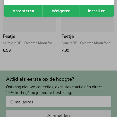
Opslaan
Terug
Accepteren
Weigeren
Instellen
Feetje
Feetje
Mutsje AOP - Over the Moon for You Offwhite
Sjaal AOP - Over the Moon for You Offwhite
6,99
7,99
Altijd als eerste op de hoogte?
Ontvang nieuwe collecties, exclusieve acties én direct
10% korting* op je eerste bestelling.
Aanmelden