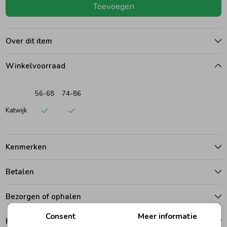
Toevoegen
Ondergoed
Blouses
Over dit item
Regenkleding &-laarzen
Blazers & Gilets
Winkelvoorraad
Zomeraccessoires
Leggings
56-68
74-86
Katwijk
Kledingaccessoires
Boxpakjes
Kenmerken
Beenmode
Rompers
Betalen
Ondergoed
Bezorgen of ophalen
Consent
Meer informatie
Regenkleding &-laarzen
Ruilen en retouren