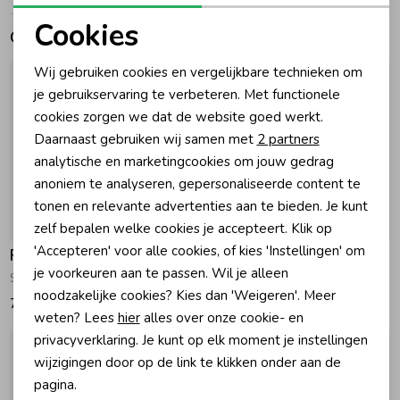
Cookies
Gerelateerde producten
Zomeraccessoires
Noodzakelijke cookies
Wij gebruiken cookies en vergelijkbare technieken om
Personalisatie cookies
je gebruikservaring te verbeteren. Met functionele
Kledingaccessoires
cookies zorgen we dat de website goed werkt.
Analytische cookies
Daarnaast gebruiken wij samen met
2 partners
Beenmode
Marketing cookies
analytische en marketingcookies om jouw gedrag
anoniem te analyseren, gepersonaliseerde content te
tonen en relevante advertenties aan te bieden. Je kunt
Winteraccessoires
zelf bepalen welke cookies je accepteert. Klik op
'Accepteren' voor alle cookies, of kies 'Instellingen' om
Feetje
Feetje
je voorkeuren aan te passen. Wil je alleen
Sjaal AOP - Lucky Bloombird Offwhite
Sjaal AOP - Wiggle and Waddle Offwhite
noodzakelijke cookies? Kies dan 'Weigeren'. Meer
7,99
6,99
weten? Lees
hier
alles over onze cookie- en
privacyverklaring. Je kunt op elk moment je instellingen
wijzigingen door op de link te klikken onder aan de
pagina.