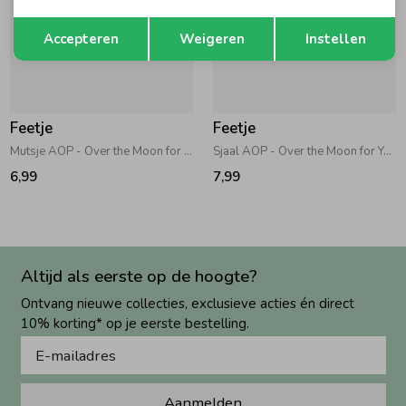
Opslaan
Terug
Accepteren
Weigeren
Instellen
Feetje
Feetje
Mutsje AOP - Over the Moon for You Offwhite
Sjaal AOP - Over the Moon for You Offwhite
6,99
7,99
Altijd als eerste op de hoogte?
Ontvang nieuwe collecties, exclusieve acties én direct
10% korting* op je eerste bestelling.
Aanmelden