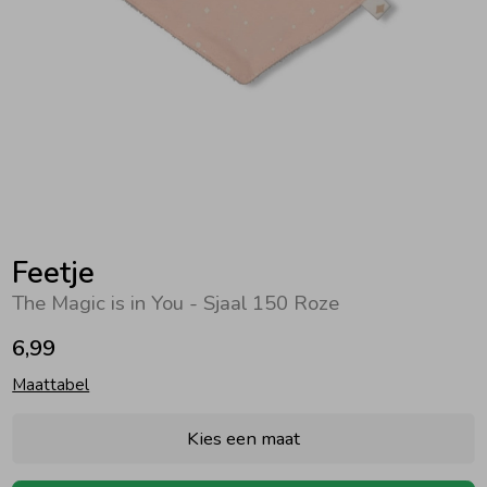
Zwemkleding
Zwemkleding
Cadeaubonnen
Winterjassen
Zwemvesten & Zwembandjes
Winterjassen
Jassen
Jassen
Haaraccessoires
Zomerjassen
Zomerjassen
Vesten
Vesten
Kledingaccessoires
Overhemden
Overhemden
Babyaccessoires
Feetje
The Magic is in You - Sjaal 150 Roze
Colberts & Gilets
Jurken
Verzorgingsproducten
6,99
Maattabel
Boxpakjes
Rokken & Skorts
Beenmode
Kies een maat
Rompers
Jumpsuits
Winteraccessoires