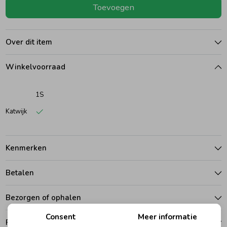
Toevoegen
Ondergoed
Blouses
Over dit item
Regenkleding &-laarzen
Blazers & Gilets
Winkelvoorraad
Zomeraccessoires
Leggings
1S
Katwijk
Kledingaccessoires
Boxpakjes
Kenmerken
Beenmode
Rompers
Betalen
Ondergoed
Bezorgen of ophalen
Consent
Meer informatie
Regenkleding &-laarzen
Ruilen en retouren